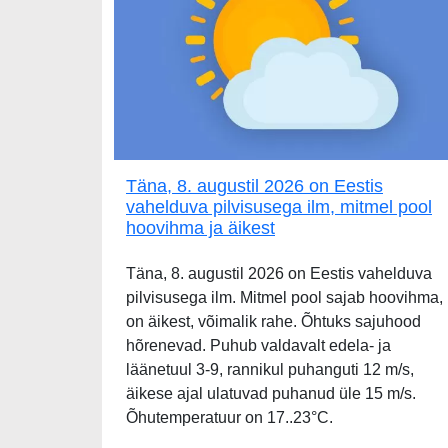
Täna, 8. augustil 2026 on Eestis
vahelduva pilvisusega ilm, mitmel pool
hoovihma ja äikest
Täna, 8. augustil 2026 on Eestis vahelduva
pilvisusega ilm. Mitmel pool sajab hoovihma,
on äikest, võimalik rahe. Õhtuks sajuhood
hõrenevad. Puhub valdavalt edela- ja
läänetuul 3-9, rannikul puhanguti 12 m/s,
äikese ajal ulatuvad puhanud üle 15 m/s.
Õhutemperatuur on 17..23°C.