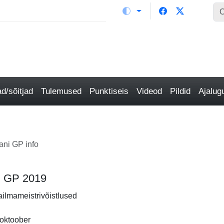
/sõitjad
Tulemused
Punktiseis
Videod
Pildid
Ajalu
ani GP info
ni GP 2019
ailmameistrivõistlused
 oktoober