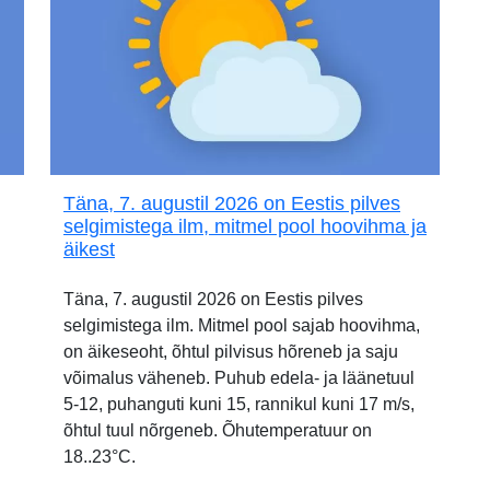
Täna, 7. augustil 2026 on Eestis pilves
selgimistega ilm, mitmel pool hoovihma ja
äikest
Täna, 7. augustil 2026 on Eestis pilves
selgimistega ilm. Mitmel pool sajab hoovihma,
on äikeseoht, õhtul pilvisus hõreneb ja saju
võimalus väheneb. Puhub edela- ja läänetuul
5-12, puhanguti kuni 15, rannikul kuni 17 m/s,
õhtul tuul nõrgeneb. Õhutemperatuur on
18..23°C.