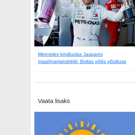
Mercedes kindlustas Jaapanis
maailmameistritiitli, Bottas võitis võistluse
Vaata lisaks