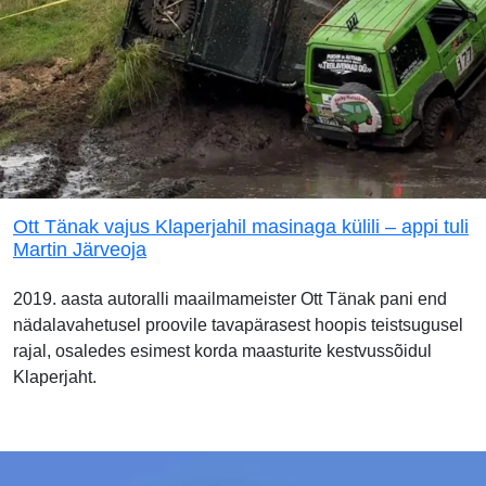
Ott Tänak vajus Klaperjahil masinaga külili – appi tuli
Martin Järveoja
2019. aasta autoralli maailmameister Ott Tänak pani end
nädalavahetusel proovile tavapärasest hoopis teistsugusel
rajal, osaledes esimest korda maasturite kestvussõidul
Klaperjaht.