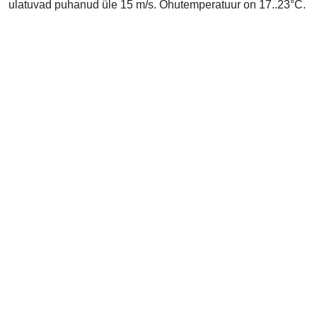
ulatuvad puhanud üle 15 m/s. Õhutemperatuur on 17..23°C.