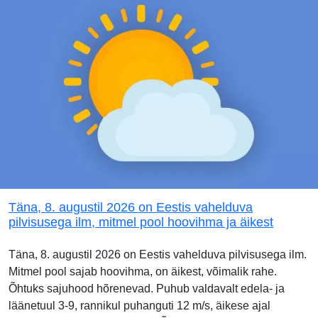
Täna, 8. augustil 2026 on Eestis vahelduva
pilvisusega ilm, mitmel pool hoovihma ja äikest
Täna, 8. augustil 2026 on Eestis vahelduva pilvisusega ilm.
Mitmel pool sajab hoovihma, on äikest, võimalik rahe.
Õhtuks sajuhood hõrenevad. Puhub valdavalt edela- ja
läänetuul 3-9, rannikul puhanguti 12 m/s, äikese ajal