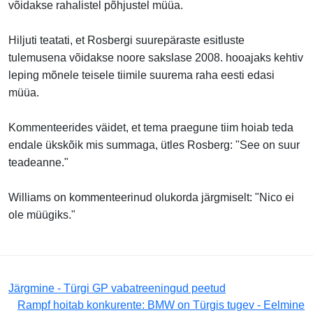
võidakse rahalistel põhjustel müüa.
Hiljuti teatati, et Rosbergi suurepäraste esitluste
tulemusena võidakse noore sakslase 2008. hooajaks kehtiv
leping mõnele teisele tiimile suurema raha eesti edasi
müüa.
Kommenteerides väidet, et tema praegune tiim hoiab teda
endale ükskõik mis summaga, ütles Rosberg: "See on suur
teadeanne."
Williams on kommenteerinud olukorda järgmiselt: "Nico ei
ole müügiks."
Järgmine - Türgi GP vabatreeningud peetud
Rampf hoitab konkurente: BMW on Türgis tugev - Eelmine