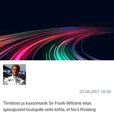
23.08.2007 16:30
Tiimiboss ja kaasomanik Sir Frank Williams eitas
igasuguseid kuulujutte selle kohta, et Nico Rosberg