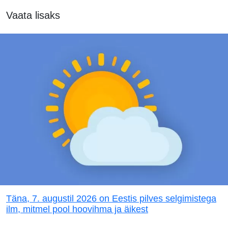
Vaata lisaks
Täna, 7. augustil 2026 on Eestis pilves selgimistega
ilm, mitmel pool hoovihma ja äikest