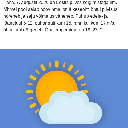
Täna, 7. augustil 2026 on Eestis pilves selgimistega ilm.
Mitmel pool sajab hoovihma, on äikeseoht, õhtul pilvisus
hõreneb ja saju võimalus väheneb. Puhub edela- ja
läänetuul 5-12, puhanguti kuni 15, rannikul kuni 17 m/s,
õhtul tuul nõrgeneb. Õhutemperatuur on 18..23°C.