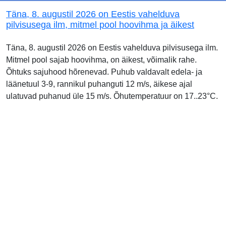
Täna, 8. augustil 2026 on Eestis vahelduva
pilvisusega ilm, mitmel pool hoovihma ja äikest
Täna, 8. augustil 2026 on Eestis vahelduva pilvisusega ilm.
Mitmel pool sajab hoovihma, on äikest, võimalik rahe.
Õhtuks sajuhood hõrenevad. Puhub valdavalt edela- ja
läänetuul 3-9, rannikul puhanguti 12 m/s, äikese ajal
ulatuvad puhanud üle 15 m/s. Õhutemperatuur on 17..23°C.