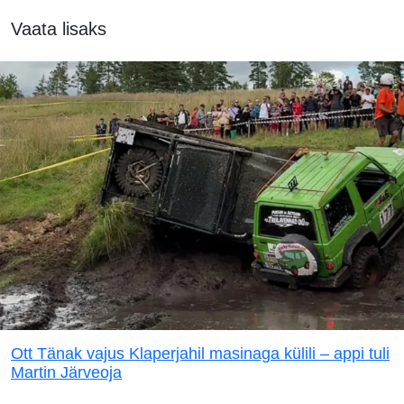
Vaata lisaks
Ott Tänak vajus Klaperjahil masinaga külili – appi tuli
Martin Järveoja