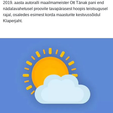
2019. aasta autoralli maailmameister Ott Tänak pani end
nädalavahetusel proovile tavapärasest hoopis teistsugusel
rajal, osaledes esimest korda maasturite kestvussõidul
Klaperjaht.