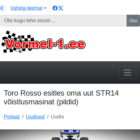
Vaheta teemat
Otsi
Toro Rosso esitles oma uut STR14
võistlusmasinat (pildid)
Portaal
Uudised
Uudis