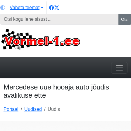
Vaheta teemat
Otsi
Mercedese uue hooaja auto jõudis
avalikuse ette
Portaal
Uudised
Uudis