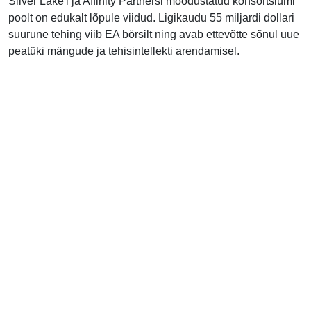
Silver Lake'i ja Affinity Partnersi moodustatud konsortsiumi
poolt on edukalt lõpule viidud. Ligikaudu 55 miljardi dollari
suurune tehing viib EA börsilt ning avab ettevõtte sõnul uue
peatüki mängude ja tehisintellekti arendamisel.