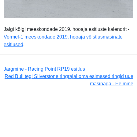
Jälgi kõigi meeskondade 2019. hooaja esitluste kalendrit -
Vormel-1 meeskondade 2019. hooaja võistlusmasinate
esitlused
.
Järgmine - Racing Point RP19 esitlus
Red Bull tegi Silverstone ringrajal oma esimesed ringid uue
masinaga - Eelmine