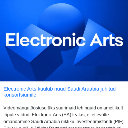
Electronic Arts kuulub nüüd Saudi Araabia juhitud
konsortsiumile
Videomängutööstuse üks suurimaid tehinguid on ametlikult
lõpule viidud. Electronic Arts (EA) teatas, et ettevõtte
omandamine Saudi Araabia riikliku investeerimisfondi (PIF),