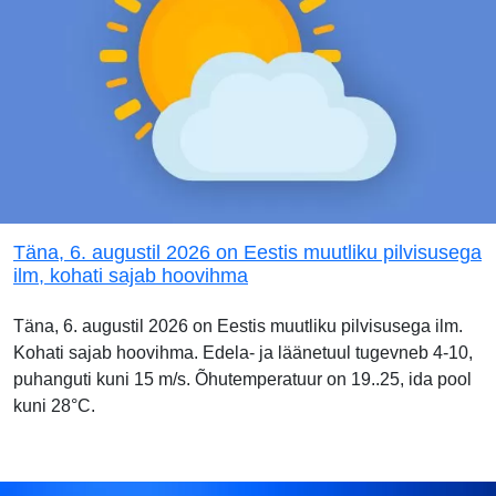
Täna, 6. augustil 2026 on Eestis muutliku pilvisusega
ilm, kohati sajab hoovihma
Täna, 6. augustil 2026 on Eestis muutliku pilvisusega ilm.
Kohati sajab hoovihma. Edela- ja läänetuul tugevneb 4-10,
puhanguti kuni 15 m/s. Õhutemperatuur on 19..25, ida pool
kuni 28°C.