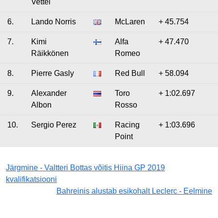
Vettel
6.
Lando Norris
McLaren
+ 45.754
7.
Kimi
Alfa
+ 47.470
Räikkönen
Romeo
8.
Pierre Gasly
Red Bull
+ 58.094
9.
Alexander
Toro
+ 1:02.697
Albon
Rosso
10.
Sergio Perez
Racing
+ 1:03.696
Point
Järgmine - Valtteri Bottas võitis Hiina GP 2019
kvalifikatsiooni
Bahreinis alustab esikohalt Leclerc - Eelmine