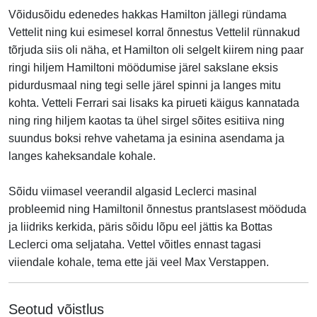
Võidusõidu edenedes hakkas Hamilton jällegi ründama
Vettelit ning kui esimesel korral õnnestus Vettelil rünnakud
tõrjuda siis oli näha, et Hamilton oli selgelt kiirem ning paar
ringi hiljem Hamiltoni möödumise järel sakslane eksis
pidurdusmaal ning tegi selle järel spinni ja langes mitu
kohta. Vetteli Ferrari sai lisaks ka pirueti käigus kannatada
ning ring hiljem kaotas ta ühel sirgel sõites esitiiva ning
suundus boksi rehve vahetama ja esinina asendama ja
langes kaheksandale kohale.
Sõidu viimasel veerandil algasid Leclerci masinal
probleemid ning Hamiltonil õnnestus prantslasest mööduda
ja liidriks kerkida, päris sõidu lõpu eel jättis ka Bottas
Leclerci oma seljataha. Vettel võitles ennast tagasi
viiendale kohale, tema ette jäi veel Max Verstappen.
Seotud võistlus