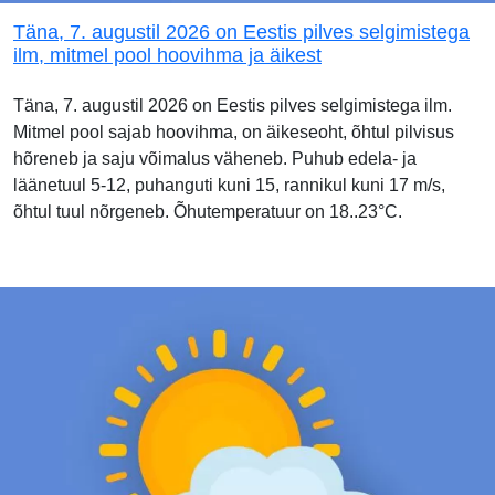
Täna, 7. augustil 2026 on Eestis pilves selgimistega
ilm, mitmel pool hoovihma ja äikest
Täna, 7. augustil 2026 on Eestis pilves selgimistega ilm.
Mitmel pool sajab hoovihma, on äikeseoht, õhtul pilvisus
hõreneb ja saju võimalus väheneb. Puhub edela- ja
läänetuul 5-12, puhanguti kuni 15, rannikul kuni 17 m/s,
õhtul tuul nõrgeneb. Õhutemperatuur on 18..23°C.