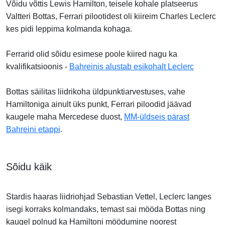
Võidu võttis Lewis Hamilton, teisele kohale platseerus
Valtteri Bottas, Ferrari pilootidest oli kiireim Charles Leclerc
kes pidi leppima kolmanda kohaga.
Ferrarid olid sõidu esimese poole kiired nagu ka
kvalifikatsioonis -
Bahreinis alustab esikohalt Leclerc
Bottas säilitas liidrikoha üldpunktiarvestuses, vahe
Hamiltoniga ainult üks punkt, Ferrari piloodid jäävad
kaugele maha Mercedese duost,
MM-üldseis pärast
Bahreini etappi
.
Sõidu käik
Stardis haaras liidriohjad Sebastian Vettel, Leclerc langes
isegi korraks kolmandaks, temast sai mööda Bottas ning
kaugel polnud ka Hamiltoni möödumine noorest