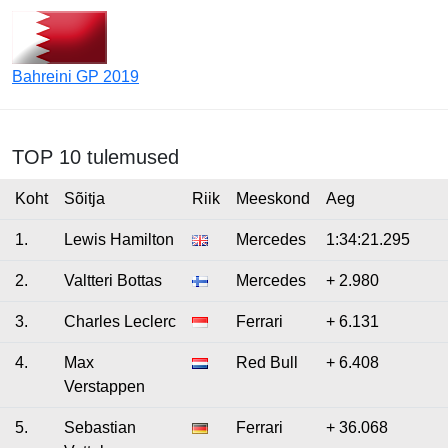
Bahreini GP 2019
TOP 10 tulemused
Koht
Sõitja
Riik
Meeskond
Aeg
1.
Lewis Hamilton
Mercedes
1:34:21.295
2.
Valtteri Bottas
Mercedes
+ 2.980
3.
Charles Leclerc
Ferrari
+ 6.131
4.
Max
Red Bull
+ 6.408
Verstappen
5.
Sebastian
Ferrari
+ 36.068