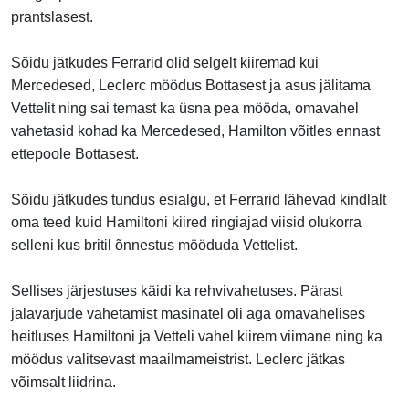
prantslasest.
Sõidu jätkudes Ferrarid olid selgelt kiiremad kui
Mercedesed, Leclerc möödus Bottasest ja asus jälitama
Vettelit ning sai temast ka üsna pea mööda, omavahel
vahetasid kohad ka Mercedesed, Hamilton võitles ennast
ettepoole Bottasest.
Sõidu jätkudes tundus esialgu, et Ferrarid lähevad kindlalt
oma teed kuid Hamiltoni kiired ringiajad viisid olukorra
selleni kus britil õnnestus mööduda Vettelist.
Sellises järjestuses käidi ka rehvivahetuses. Pärast
jalavarjude vahetamist masinatel oli aga omavahelises
heitluses Hamiltoni ja Vetteli vahel kiirem viimane ning ka
möödus valitsevast maailmameistrist. Leclerc jätkas
võimsalt liidrina.