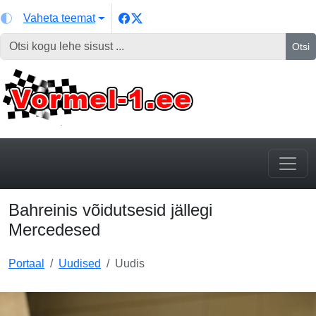
Vaheta teemat
Otsi
Bahreinis võidutsesid jällegi
Mercedesed
Portaal
Uudised
Uudis