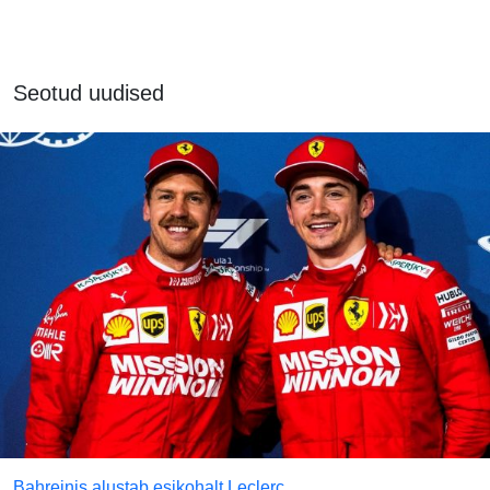
Seotud uudised
Bahreinis alustab esikohalt Leclerc