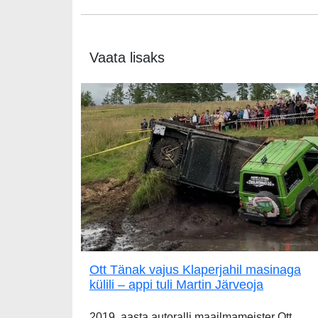
Vaata lisaks
Ott Tänak vajus Klaperjahil masinaga
külili – appi tuli Martin Järveoja
2019. aasta autoralli maailmameister Ott