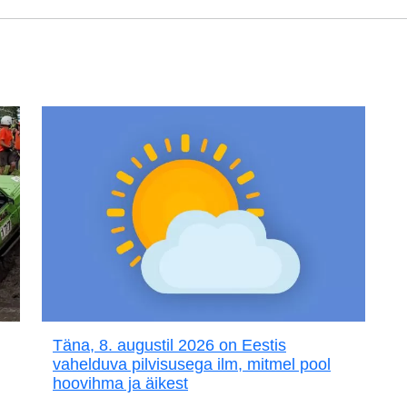
Täna, 8. augustil 2026 on Eestis
vahelduva pilvisusega ilm, mitmel pool
hoovihma ja äikest