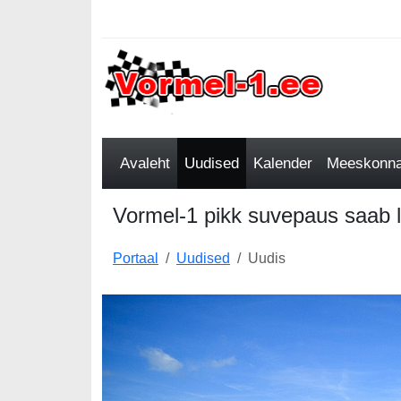
Avaleht
Uudised
Kalender
Meeskonnad
Vormel-1 pikk suvepaus saab lä
Portaal
Uudised
Uudis