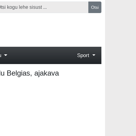
Otsi
gu
Sport
du Belgias, ajakava