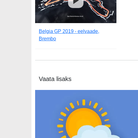
Belgia GP 2019 - eelvaade,
Brembo
Vaata lisaks