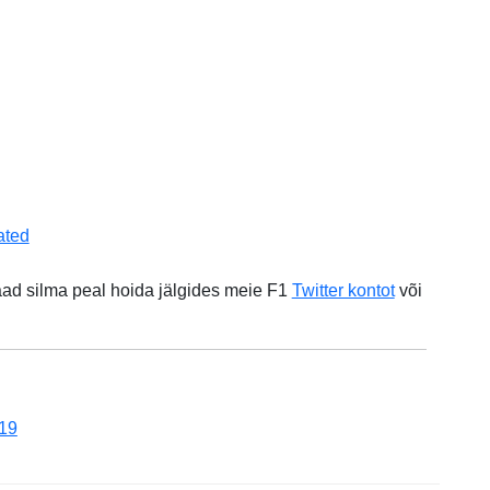
ated
aad silma peal hoida jälgides meie F1
Twitter kontot
või
19