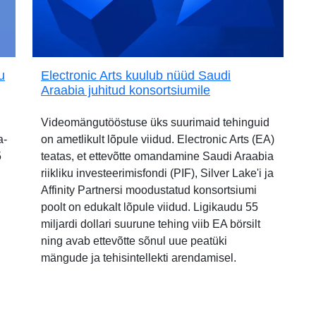
u
Electronic Arts kuulub nüüd Saudi
Araabia juhitud konsortsiumile
Videomängutööstuse üks suurimaid tehinguid
a-
on ametlikult lõpule viidud. Electronic Arts (EA)
5
teatas, et ettevõtte omandamine Saudi Araabia
riikliku investeerimisfondi (PIF), Silver Lake'i ja
Affinity Partnersi moodustatud konsortsiumi
poolt on edukalt lõpule viidud. Ligikaudu 55
miljardi dollari suurune tehing viib EA börsilt
ning avab ettevõtte sõnul uue peatüki
mängude ja tehisintellekti arendamisel.