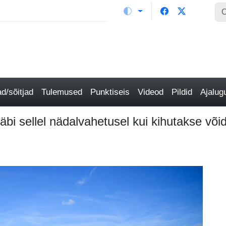
/sõitjad
Tulemused
Punktiseis
Videod
Pildid
Ajalu
bi sellel nädalvahetusel kui kihutakse või