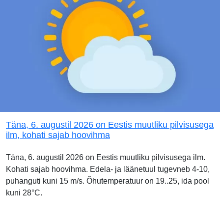
Täna, 6. augustil 2026 on Eestis muutliku pilvisusega
ilm, kohati sajab hoovihma
Täna, 6. augustil 2026 on Eestis muutliku pilvisusega ilm.
Kohati sajab hoovihma. Edela- ja läänetuul tugevneb 4-10,
puhanguti kuni 15 m/s. Õhutemperatuur on 19..25, ida pool
kuni 28°C.