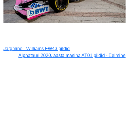
Järgmine - Williams FW43 pildid
Alphatauri 2020. aasta masina AT01 pildid - Eelmine