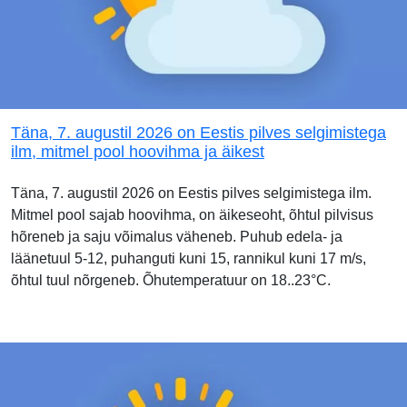
Täna, 7. augustil 2026 on Eestis pilves selgimistega
ilm, mitmel pool hoovihma ja äikest
Täna, 7. augustil 2026 on Eestis pilves selgimistega ilm.
Mitmel pool sajab hoovihma, on äikeseoht, õhtul pilvisus
hõreneb ja saju võimalus väheneb. Puhub edela- ja
läänetuul 5-12, puhanguti kuni 15, rannikul kuni 17 m/s,
õhtul tuul nõrgeneb. Õhutemperatuur on 18..23°C.