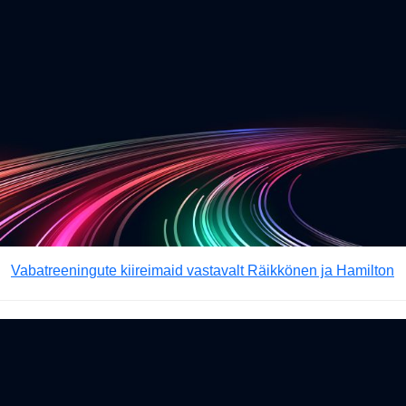
Vabatreeningute kiireimaid vastavalt Räikkönen ja Hamilton