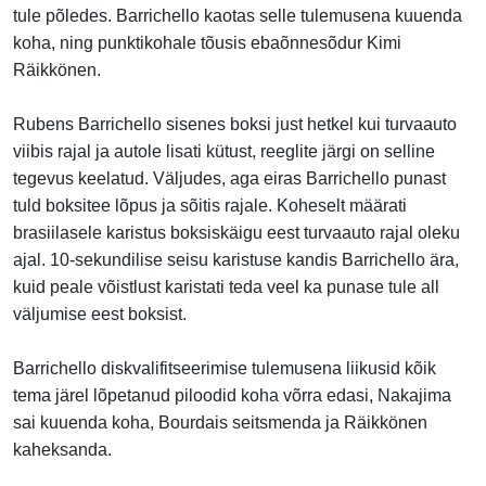
tule põledes. Barrichello kaotas selle tulemusena kuuenda
koha, ning punktikohale tõusis ebaõnnesõdur Kimi
Räikkönen.
Rubens Barrichello sisenes boksi just hetkel kui turvaauto
viibis rajal ja autole lisati kütust, reeglite järgi on selline
tegevus keelatud. Väljudes, aga eiras Barrichello punast
tuld boksitee lõpus ja sõitis rajale. Koheselt määrati
brasiilasele karistus boksiskäigu eest turvaauto rajal oleku
ajal. 10-sekundilise seisu karistuse kandis Barrichello ära,
kuid peale võistlust karistati teda veel ka punase tule all
väljumise eest boksist.
Barrichello diskvalifitseerimise tulemusena liikusid kõik
tema järel lõpetanud piloodid koha võrra edasi, Nakajima
sai kuuenda koha, Bourdais seitsmenda ja Räikkönen
kaheksanda.