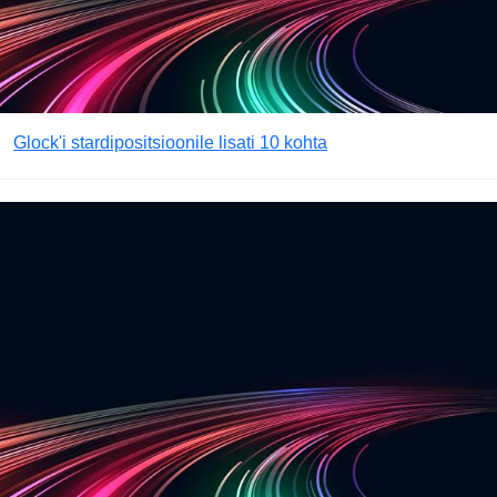
Glock'i stardipositsioonile lisati 10 kohta