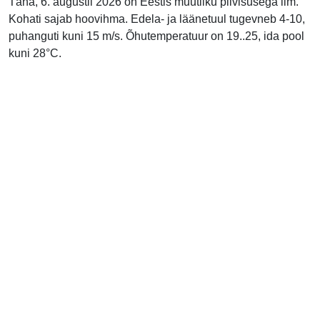
Täna, 6. augustil 2026 on Eestis muutliku pilvisusega ilm.
Kohati sajab hoovihma. Edela- ja läänetuul tugevneb 4-10,
puhanguti kuni 15 m/s. Õhutemperatuur on 19..25, ida pool
kuni 28°C.