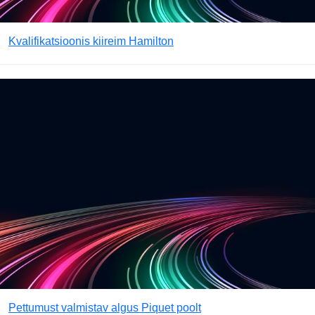
Kvalifikatsioonis kiireim Hamilton
Pettumust valmistav algus Piquet poolt