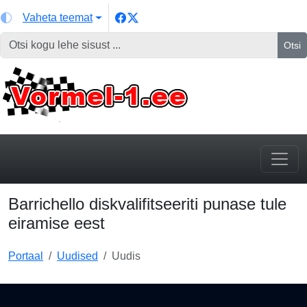
Vaheta teemat
Otsi
Barrichello diskvalifitseeriti punase tule
eiramise eest
Portaal
Uudised
Uudis