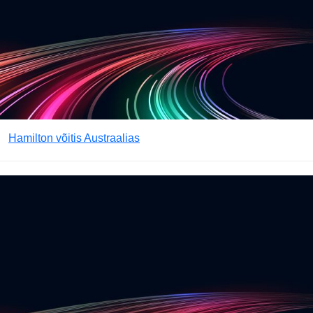
Hamilton võitis Austraalias