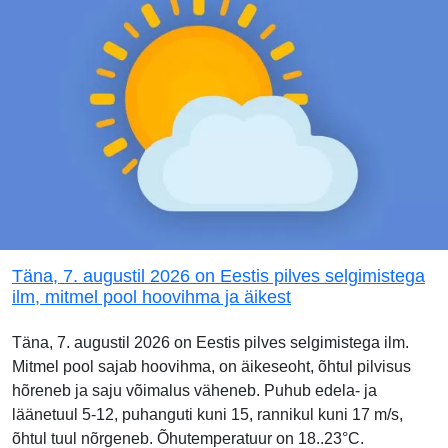
Täna, 7. augustil 2026 on Eestis pilves selgimistega
ilm, mitmel pool hoovihma ja äikest
Täna, 7. augustil 2026 on Eestis pilves selgimistega ilm.
Mitmel pool sajab hoovihma, on äikeseoht, õhtul pilvisus
hõreneb ja saju võimalus väheneb. Puhub edela- ja
läänetuul 5-12, puhanguti kuni 15, rannikul kuni 17 m/s,
õhtul tuul nõrgeneb. Õhutemperatuur on 18..23°C.