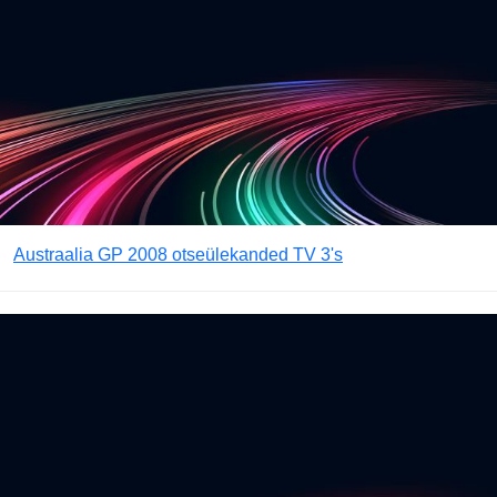
Austraalia GP 2008 otseülekanded TV 3's