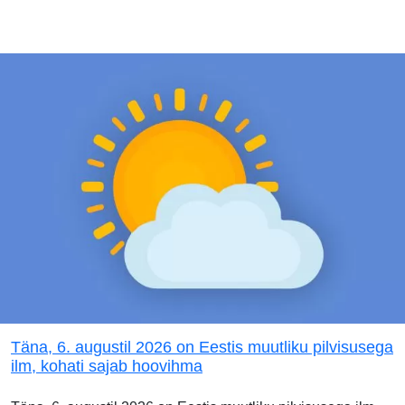
Täna, 6. augustil 2026 on Eestis muutliku pilvisusega
ilm, kohati sajab hoovihma