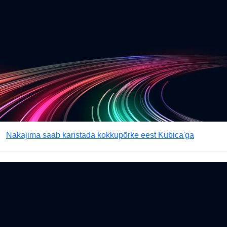
Nakajima saab karistada kokkupõrke eest Kubica'ga