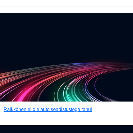
Räikkönen ei ole auto seadistustega rahul