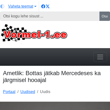
Vaheta teemat
Otsi
Ametlik: Bottas jätkab Mercedeses ka
järgmisel hooajal
Portaal
Uudised
Uudis