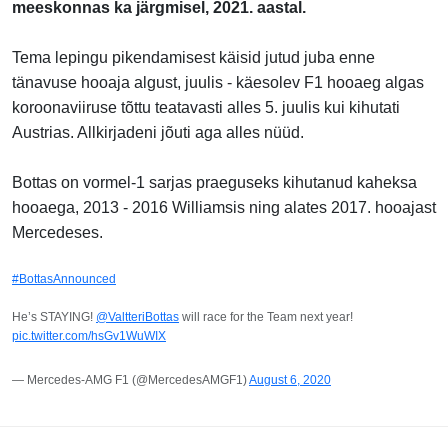
meeskonnas ka järgmisel, 2021. aastal.
Tema lepingu pikendamisest käisid jutud juba enne
tänavuse hooaja algust, juulis - käesolev F1 hooaeg algas
koroonaviiruse tõttu teatavasti alles 5. juulis kui kihutati
Austrias. Allkirjadeni jõuti aga alles nüüd.
Bottas on vormel-1 sarjas praeguseks kihutanud kaheksa
hooaega, 2013 - 2016 Williamsis ning alates 2017. hooajast
Mercedeses.
#BottasAnnounced
He’s STAYING!
@ValtteriBottas
will race for the Team next year!
pic.twitter.com/hsGv1WuWIX
— Mercedes-AMG F1 (@MercedesAMGF1)
August 6, 2020