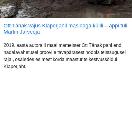
Ott Tänak vajus Klaperjahil masinaga külili – appi tuli
Martin Järveoja
2019. aasta autoralli maailmameister Ott Tänak pani end
nädalavahetusel proovile tavapärasest hoopis teistsugusel
rajal, osaledes esimest korda maasturite kestvussõidul
Klaperjaht.