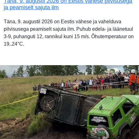
Täna, 9. augustil 2026 on Eestis vähese pilvisusega
ja peamiselt sajuta ilm
Täna, 9. augustil 2026 on Eestis vähese ja vahelduva
pilvisusega peamiselt sajuta ilm. Puhub edela- ja läänetuul
3-9, puhanguti 12, rannikul kuni 15 m/s. Õhutemperatuur on
19..24°C.