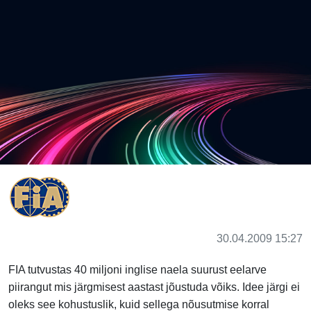
30.04.2009 15:27
FIA tutvustas 40 miljoni inglise naela suurust eelarve
piirangut mis järgmisest aastast jõustuda võiks. Idee järgi ei
oleks see kohustuslik, kuid sellega nõusutmise korral