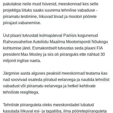
pakutakse neile muid hüvesid, meeskonnad kes selle
projektiga liituks saaks suurema tehnilise vabaduse -
piiramatu testimine, liikuvad tiivad ja mootori pöörete
piirajast vabanemise.
Uut plaani tutvustati kolmapäeval Pariisis kogunenud
Rahvusvahelise Autoliidu Maailma Mootorispordi Nõukogu
kohtumise järel. Esmakordselt tutvustas seda plaani FIA
president Max Mosley ja siis oli piiranguks ette nähtud 30
miljonit inglise naela.
Järgmise aasta alguses peaksid meeskonnad teatama kas
nad soovivad osaleda piiratud eelarvega ja nautida tehnilist
vabadust või piiramatu eelarvega ja hetkel kehtivate
tehniliste reeglitega.
Tehnliste piiranguteta oleks meeskondadel lubatud
kasutada liikuvat esi- ja tagatiiba, ilma pööretepiiranguteta