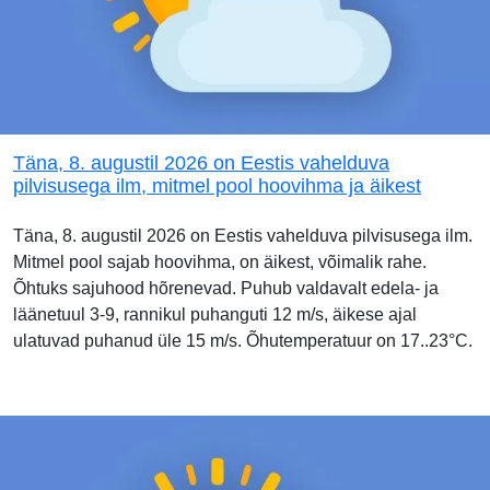
Täna, 8. augustil 2026 on Eestis vahelduva
pilvisusega ilm, mitmel pool hoovihma ja äikest
Täna, 8. augustil 2026 on Eestis vahelduva pilvisusega ilm.
Mitmel pool sajab hoovihma, on äikest, võimalik rahe.
Õhtuks sajuhood hõrenevad. Puhub valdavalt edela- ja
läänetuul 3-9, rannikul puhanguti 12 m/s, äikese ajal
ulatuvad puhanud üle 15 m/s. Õhutemperatuur on 17..23°C.