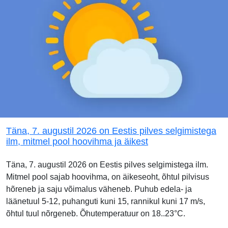
Täna, 7. augustil 2026 on Eestis pilves selgimistega
ilm, mitmel pool hoovihma ja äikest
Täna, 7. augustil 2026 on Eestis pilves selgimistega ilm.
Mitmel pool sajab hoovihma, on äikeseoht, õhtul pilvisus
hõreneb ja saju võimalus väheneb. Puhub edela- ja
läänetuul 5-12, puhanguti kuni 15, rannikul kuni 17 m/s,
õhtul tuul nõrgeneb. Õhutemperatuur on 18..23°C.