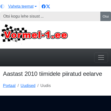
Vaheta teemat
Otsi
Aastast 2010 tiimidele piiratud eelarve
Portaal
Uudised
Uudis