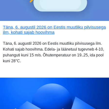
Täna, 6. augustil 2026 on Eestis muutliku pilvisusega
ilm, kohati sajab hoovihma
Täna, 6. augustil 2026 on Eestis muutliku pilvisusega ilm.
Kohati sajab hoovihma. Edela- ja läänetuul tugevneb 4-10,
puhanguti kuni 15 m/s. Õhutemperatuur on 19..25, ida pool
kuni 28°C.