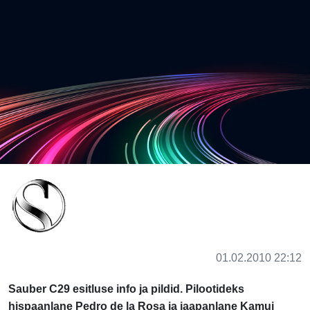
01.02.2010 22:12
Sauber C29 esitluse info ja pildid. Pilootideks
hispaanlane Pedro de la Rosa ja jaapanlane Kamui