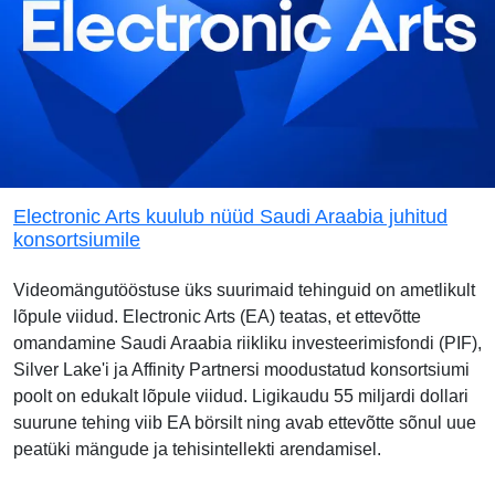
Electronic Arts kuulub nüüd Saudi Araabia juhitud
konsortsiumile
Videomängutööstuse üks suurimaid tehinguid on ametlikult
lõpule viidud. Electronic Arts (EA) teatas, et ettevõtte
omandamine Saudi Araabia riikliku investeerimisfondi (PIF),
Silver Lake'i ja Affinity Partnersi moodustatud konsortsiumi
poolt on edukalt lõpule viidud. Ligikaudu 55 miljardi dollari
suurune tehing viib EA börsilt ning avab ettevõtte sõnul uue
peatüki mängude ja tehisintellekti arendamisel.