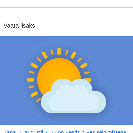
Vaata lisaks
Täna, 7. augustil 2026 on Eestis pilves selgimistega