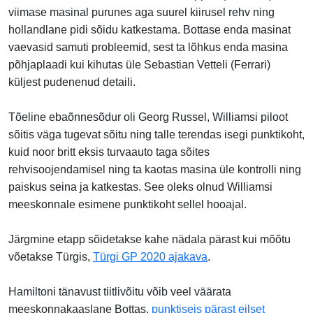
viimase masinal purunes aga suurel kiirusel rehv ning
hollandlane pidi sõidu katkestama. Bottase enda masinat
vaevasid samuti probleemid, sest ta lõhkus enda masina
põhjaplaadi kui kihutas üle Sebastian Vetteli (Ferrari)
küljest pudenenud detaili.
Tõeline ebaõnnesõdur oli Georg Russel, Williamsi piloot
sõitis väga tugevat sõitu ning talle terendas isegi punktikoht,
kuid noor britt eksis turvaauto taga sõites
rehvisoojendamisel ning ta kaotas masina üle kontrolli ning
paiskus seina ja katkestas. See oleks olnud Williamsi
meeskonnale esimene punktikoht sellel hooajal.
Järgmine etapp sõidetakse kahe nädala pärast kui mõõtu
võetakse Türgis,
Türgi GP 2020 ajakava
.
Hamiltoni tänavust tiitlivõitu võib veel väärata
meeskonnakaaslane Bottas,
punktiseis pärast eilset