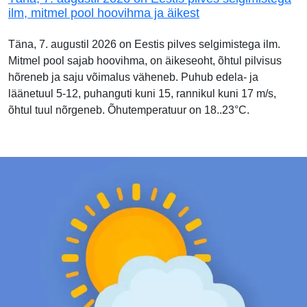
ilm, mitmel pool hoovihma ja äikest
Täna, 7. augustil 2026 on Eestis pilves selgimistega ilm.
Mitmel pool sajab hoovihma, on äikeseoht, õhtul pilvisus
hõreneb ja saju võimalus väheneb. Puhub edela- ja
läänetuul 5-12, puhanguti kuni 15, rannikul kuni 17 m/s,
õhtul tuul nõrgeneb. Õhutemperatuur on 18..23°C.