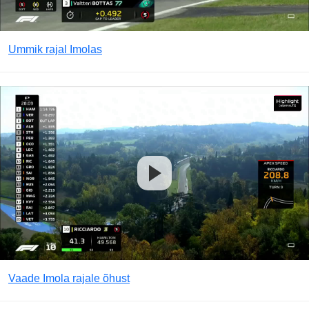
Ummik rajal Imolas
Vaade Imola rajale õhust