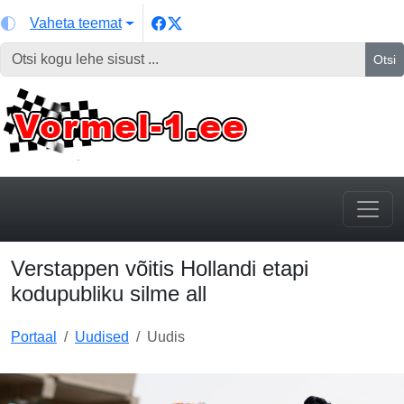
Vaheta teemat
Otsi
Verstappen võitis Hollandi etapi
kodupubliku silme all
Portaal
Uudised
Uudis