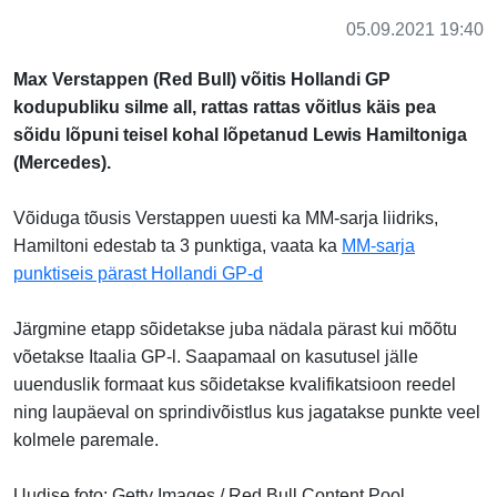
05.09.2021 19:40
Max Verstappen (Red Bull) võitis Hollandi GP
kodupubliku silme all, rattas rattas võitlus käis pea
sõidu lõpuni teisel kohal lõpetanud Lewis Hamiltoniga
(Mercedes).
Võiduga tõusis Verstappen uuesti ka MM-sarja liidriks,
Hamiltoni edestab ta 3 punktiga, vaata ka
MM-sarja
punktiseis pärast Hollandi GP-d
Järgmine etapp sõidetakse juba nädala pärast kui mõõtu
võetakse Itaalia GP-l. Saapamaal on kasutusel jälle
uuenduslik formaat kus sõidetakse kvalifikatsioon reedel
ning laupäeval on sprindivõistlus kus jagatakse punkte veel
kolmele paremale.
Uudise foto: Getty Images / Red Bull Content Pool