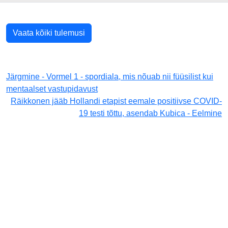
Vaata kõiki tulemusi
Järgmine - Vormel 1 - spordiala, mis nõuab nii füüsilist kui
mentaalset vastupidavust
Räikkonen jääb Hollandi etapist eemale positiivse COVID-
19 testi tõttu, asendab Kubica - Eelmine