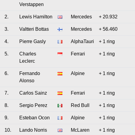
Verstappen
2.
Lewis Hamilton
Mercedes
+ 20.932
3.
Valtteri Bottas
Mercedes
+ 56.460
4.
Pierre Gasly
AlphaTauri
+ 1 ring
5.
Charles
Ferrari
+ 1 ring
Leclerc
6.
Fernando
Alpine
+ 1 ring
Alonso
7.
Carlos Sainz
Ferrari
+ 1 ring
8.
Sergio Perez
Red Bull
+ 1 ring
9.
Esteban Ocon
Alpine
+ 1 ring
10.
Lando Norris
McLaren
+ 1 ring