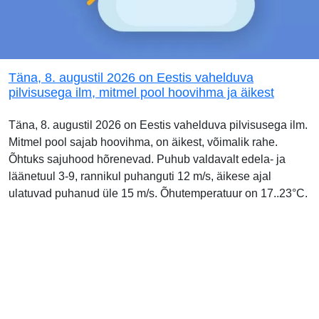
Täna, 8. augustil 2026 on Eestis vahelduva
pilvisusega ilm, mitmel pool hoovihma ja äikest
Täna, 8. augustil 2026 on Eestis vahelduva pilvisusega ilm.
Mitmel pool sajab hoovihma, on äikest, võimalik rahe.
Õhtuks sajuhood hõrenevad. Puhub valdavalt edela- ja
läänetuul 3-9, rannikul puhanguti 12 m/s, äikese ajal
ulatuvad puhanud üle 15 m/s. Õhutemperatuur on 17..23°C.