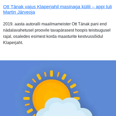
Ott Tänak vajus Klaperjahil masinaga külili – appi tuli
Martin Järveoja
2019. aasta autoralli maailmameister Ott Tänak pani end
nädalavahetusel proovile tavapärasest hoopis teistsugusel
rajal, osaledes esimest korda maasturite kestvussõidul
Klaperjaht.