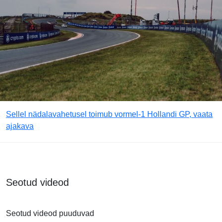
Sellel nädalavahetusel toimub vormel-1 Hollandi GP, vaata
ajakava
Seotud videod
Seotud videod puuduvad