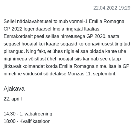
22.04.2022 19:29
Sellel nädalavahetusel toimub vormel-1 Emilia Romagna
GP 2022 legendaarsel Imola ringrajal Itaalias.
Esmakordselt peeti sellise nimetusega GP 2020. aasta
segasel hooajal kui kaarte segasid koroonaviirusest tingitud
piirangud. Ning fakt, et ühes riigis ei saa pidada kahte ühe
riiginimega võistlust ühel hooajal siis kannab see etapp
jätkuvalt kolmandat korda
Emilia Romagna
nime. Itaalia GP
nimeline võidusõit sõidetakse Monzas 11. septembril.
Ajakava
22. aprill
14:30 - 1. vabatreening
18:00 - Kvalifikatsioon