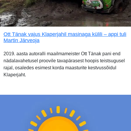
Ott Tänak vajus Klaperjahil masinaga külili – appi tuli
Martin Järveoja
2019. aasta autoralli maailmameister Ott Tänak pani end
nädalavahetusel proovile tavapärasest hoopis teistsugusel
rajal, osaledes esimest korda maasturite kestvussõidul
Klaperjaht.