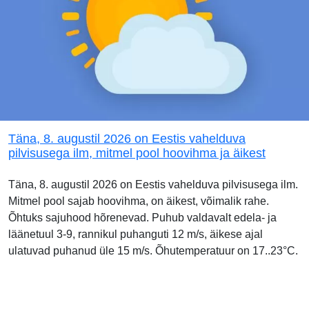
Täna, 8. augustil 2026 on Eestis vahelduva
pilvisusega ilm, mitmel pool hoovihma ja äikest
Täna, 8. augustil 2026 on Eestis vahelduva pilvisusega ilm.
Mitmel pool sajab hoovihma, on äikest, võimalik rahe.
Õhtuks sajuhood hõrenevad. Puhub valdavalt edela- ja
läänetuul 3-9, rannikul puhanguti 12 m/s, äikese ajal
ulatuvad puhanud üle 15 m/s. Õhutemperatuur on 17..23°C.