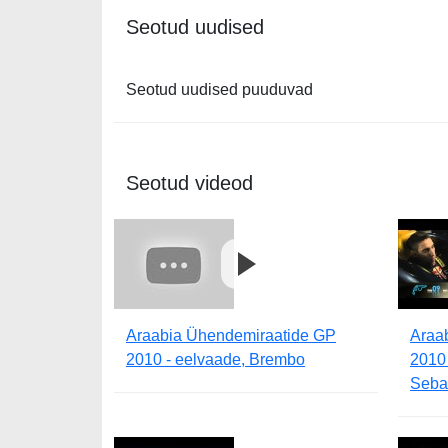
Seotud uudised
Seotud uudised puuduvad
Seotud videod
Araabia Ühendemiraatide GP
Araa
2010 - eelvaade, Brembo
2010 
Seba