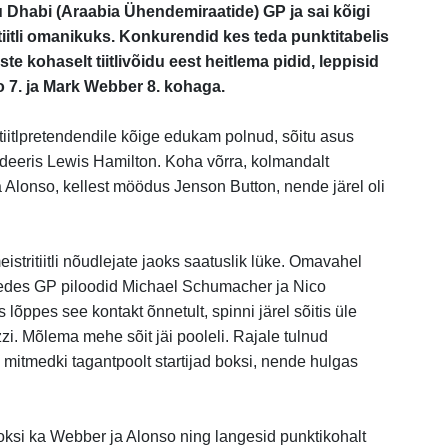
u Dhabi (Araabia Ühendemiraatide) GP ja sai kõigi
iitli omanikuks. Konkurendid kes teda punktitabelis
te kohaselt tiitlivõidu eest heitlema pidid, leppisid
 7. ja Mark Webber 8. kohaga.
tiitlpretendendile kõige edukam polnud, sõitu asus
undeeris Lewis Hamilton. Koha võrra, kolmandalt
Alonso, kellest möödus Jenson Button, nende järel oli
istritiitli nõudlejate jaoks saatuslik lüke. Omavahel
edes GP piloodid Michael Schumacher ja Nico
õppes see kontakt õnnetult, spinni järel sõitis üle
zi. Mõlema mehe sõit jäi pooleli. Rajale tulnud
i mitmedki tagantpoolt startijad boksi, nende hulgas
boksi ka Webber ja Alonso ning langesid punktikohalt