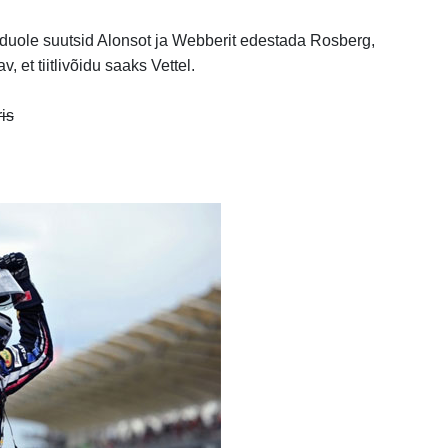
i duole suutsid Alonsot ja Webberit edestada Rosberg,
v, et tiitlivõidu saaks Vettel.
is