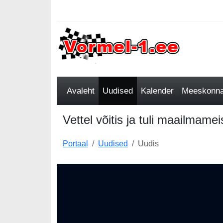
Avaleht
Uudised
Kalender
Meeskonnad
Vettel võitis ja tuli maailmamei
Portaal
Uudised
Uudis