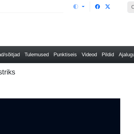
/sõitjad
Tulemused
Punktiseis
Videod
Pildid
Ajalu
striks