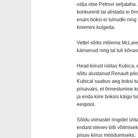
välja otse Petrovi seljataha
konkurenti tal alistada ei õ
enam boksi ei tulnudki ning
kiiremini kulgeda.
Vettel sõitis mõlema McLar
kärisenud ning tal tuli kõva
Head kiirust näitas Kubica, 
sõitu alustanud Renault pil
Kubical saabus aeg boksi tu
piisavaks, et õnnestumise k
ja enda kiire boksis käigu t
eespool.
Sõidu viimastel ringidel üri
endast olenev tiitli võitmis
piisav kiirus möödumiseks.