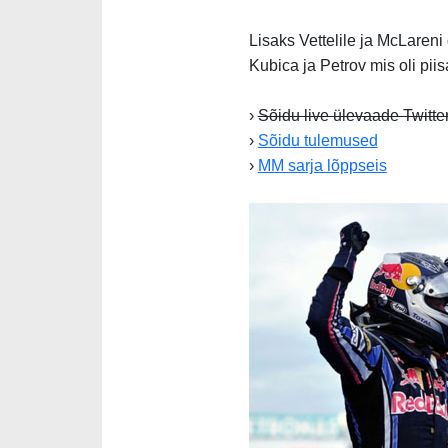
Lisaks Vettelile ja McLaren
Kubica ja Petrov mis oli piisa
›
Sõidu live ülevaade Twitter
›
Sõidu tulemused
›
MM sarja lõppseis