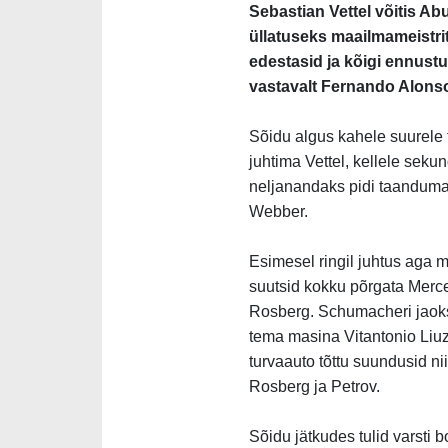
Sebastian Vettel võitis Ab
üllatuseks maailmameistrit
edestasid ja kõigi ennustus
vastavalt Fernando Alonso
Sõidu algus kahele suurele 
juhtima Vettel, kellele sek
neljanandaks pidi taanduma 
Webber.
Esimesel ringil juhtus aga me
suutsid kokku põrgata Merc
Rosberg. Schumacheri jaoks l
tema masina Vitantonio Liuz
turvaauto tõttu suundusid ni
Rosberg ja Petrov.
Sõidu jätkudes tulid varsti 