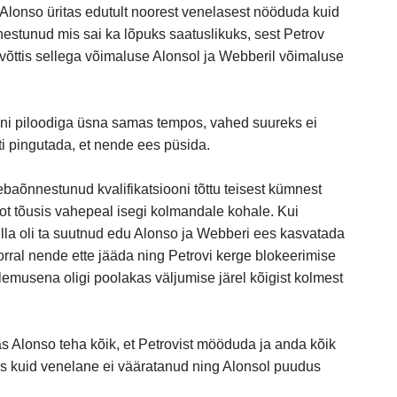
. Alonso üritas edutult noorest venelasest nööduda kuid
nnestunud mis sai ka lõpuks saatuslikuks, sest Petrov
 võttis sellega võimaluse Alonsol ja Webberil võimaluse
eni piloodiga üsna samas tempos, vahed suureks ei
sti pingutada, et nende ees püsida.
ebaõnnestunud kvalifikatsiooni tõttu teisest kümnest
oot tõusis vahepeal isegi kolmandale kohale. Kui
lla oli ta suutnud edu Alonso ja Webberi ees kasvatada
orral nende ette jääda ning Petrovi kerge blokeerimise
ulemusena oligi poolakas väljumise järel kõigist kolmest
tas Alonso teha kõik, et Petrovist mööduda ja anda kõik
eks kuid venelane ei vääratanud ning Alonsol puudus