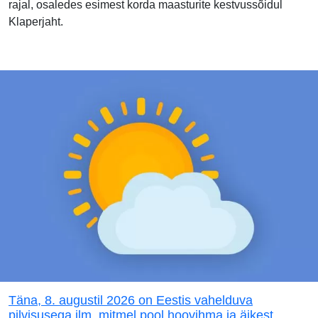
rajal, osaledes esimest korda maasturite kestvussõidul
Klaperjaht.
Täna, 8. augustil 2026 on Eestis vahelduva
pilvisusega ilm, mitmel pool hoovihma ja äikest