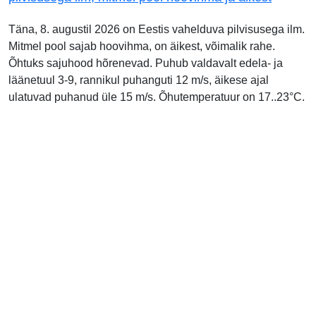
Täna, 8. augustil 2026 on Eestis vahelduva pilvisusega ilm.
Mitmel pool sajab hoovihma, on äikest, võimalik rahe.
Õhtuks sajuhood hõrenevad. Puhub valdavalt edela- ja
läänetuul 3-9, rannikul puhanguti 12 m/s, äikese ajal
ulatuvad puhanud üle 15 m/s. Õhutemperatuur on 17..23°C.