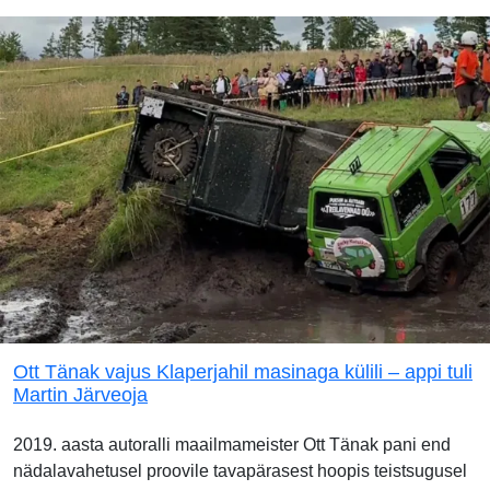
Ott Tänak vajus Klaperjahil masinaga külili – appi tuli
Martin Järveoja
2019. aasta autoralli maailmameister Ott Tänak pani end
nädalavahetusel proovile tavapärasest hoopis teistsugusel