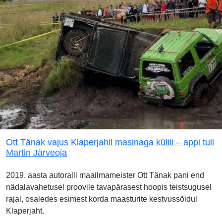
Ott Tänak vajus Klaperjahil masinaga külili – appi tuli
Martin Järveoja
2019. aasta autoralli maailmameister Ott Tänak pani end
nädalavahetusel proovile tavapärasest hoopis teistsugusel
rajal, osaledes esimest korda maasturite kestvussõidul
Klaperjaht.