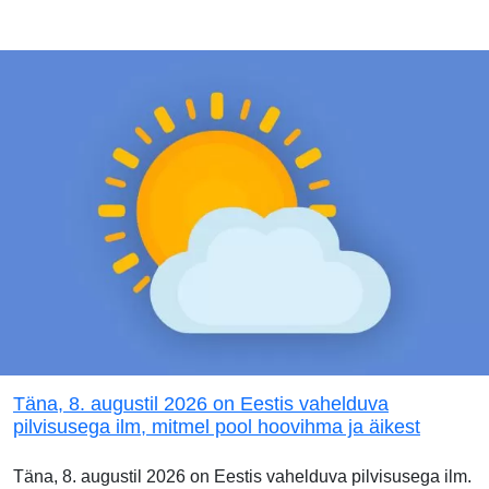
Täna, 8. augustil 2026 on Eestis vahelduva
pilvisusega ilm, mitmel pool hoovihma ja äikest
Täna, 8. augustil 2026 on Eestis vahelduva pilvisusega ilm.