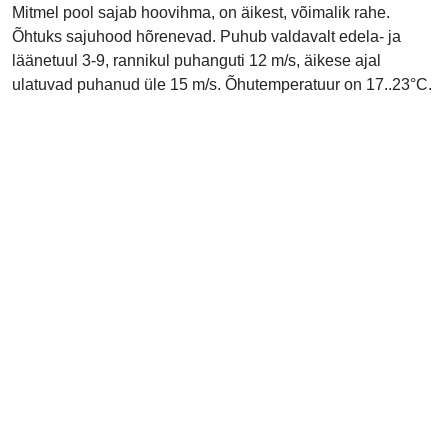
Mitmel pool sajab hoovihma, on äikest, võimalik rahe.
Õhtuks sajuhood hõrenevad. Puhub valdavalt edela- ja
läänetuul 3-9, rannikul puhanguti 12 m/s, äikese ajal
ulatuvad puhanud üle 15 m/s. Õhutemperatuur on 17..23°C.