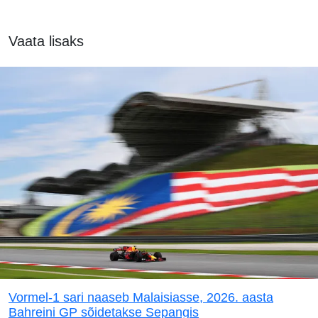
Vaata lisaks
Vormel-1 sari naaseb Malaisiasse, 2026. aasta
Bahreini GP sõidetakse Sepangis