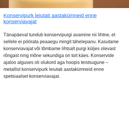
Konservipurk leiutati aastakümneid enne
konserviavajat
Tänapäeval tundub konservipurgi avamine nii lihtne, et
sellele ei pöörata peaaegu mingit tähelepanu. Kasutame
konserviavajat või tõmbame lihtsalt purgi küljes olevast
rõngast ning mõne sekundiga on toit käes. Konservide
ajaloo alguses oli olukord aga hoopis teistsugune –
metallist konservipurk leiutati aastakümneid enne
spetsiaalset konserviavajat.