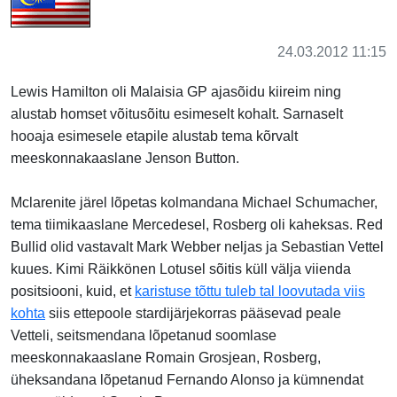
24.03.2012 11:15
Lewis Hamilton oli Malaisia GP ajasõidu kiireim ning
alustab homset võitusõitu esimeselt kohalt. Sarnaselt
hooaja esimesele etapile alustab tema kõrvalt
meeskonnakaaslane Jenson Button.
Mclarenite järel lõpetas kolmandana Michael Schumacher,
tema tiimikaaslane Mercedesel, Rosberg oli kaheksas. Red
Bullid olid vastavalt Mark Webber neljas ja Sebastian Vettel
kuues. Kimi Räikkönen Lotusel sõitis küll välja viienda
positsiooni, kuid, et
karistuse tõttu tuleb tal loovutada viis
kohta
siis ettepoole stardijärjekorras pääsevad peale
Vetteli, seitsmendana lõpetanud soomlase
meeskonnakaaslane Romain Grosjean, Rosberg,
üheksandana lõpetanud Fernando Alonso ja kümnendat