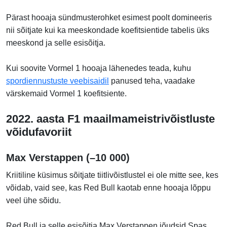
Pärast hooaja sündmusterohket esimest poolt domineeris
nii sõitjate kui ka meeskondade koefitsientide tabelis üks
meeskond ja selle esisõitja.
Kui soovite Vormel 1 hooaja lähenedes teada, kuhu
spordiennustuste veebisaidil
panused teha, vaadake
värskemaid Vormel 1 koefitsiente.
2022. aasta F1 maailmameistrivõistluste
võidufavoriit
Max Verstappen (–10 000)
Kriitiline küsimus sõitjate tiitlivõistlustel ei ole mitte see, kes
võidab, vaid see, kas Red Bull kaotab enne hooaja lõppu
veel ühe sõidu.
Red Bull ja selle esisõitja Max Verstappen jõudsid Spas