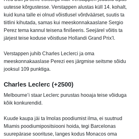
uutesse kõrgustesse. Verstappen alustas küll 14. kohalt,
kuid kuna talle ei olnud võistlusel võrdväärset, suutis ta
tiitlini kihutada, samas kui meeskonnakaaslane Sergio
Perez tema kannul teisena finišeeris. Seejärel võitis ta
järjest teise koduse võistluse Hollandi Grand Prix'l.
Verstappen juhib Charles Leclerci ja oma
meeskonnakaaslase Perezi ees järgmise seitsme sõidu
jooksul 109 punktiga.
Charles Leclerc (+2500)
Melbourne’i staar Leclerc purustas hooaja teise võiduga
kõik konkurendid.
Kuude kaupa jäi ta Imolas poodiumist ilma, ei suutnud
Miamis poodiumipositsiooni hoida, tegi Barcelonas
suurepärase soorituse, langes kodus Monacos oma