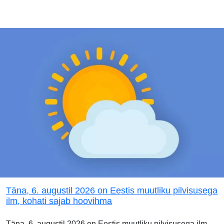
Täna, 6. augustil 2026 on Eestis muutliku pilvisusega
ilm, kohati sajab hoovihma
Täna, 6. augustil 2026 on Eestis muutliku pilvisusega ilm.