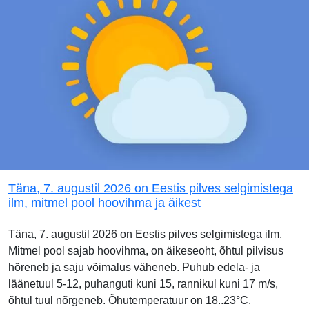
Täna, 7. augustil 2026 on Eestis pilves selgimistega
ilm, mitmel pool hoovihma ja äikest
Täna, 7. augustil 2026 on Eestis pilves selgimistega ilm.
Mitmel pool sajab hoovihma, on äikeseoht, õhtul pilvisus
hõreneb ja saju võimalus väheneb. Puhub edela- ja
läänetuul 5-12, puhanguti kuni 15, rannikul kuni 17 m/s,
õhtul tuul nõrgeneb. Õhutemperatuur on 18..23°C.