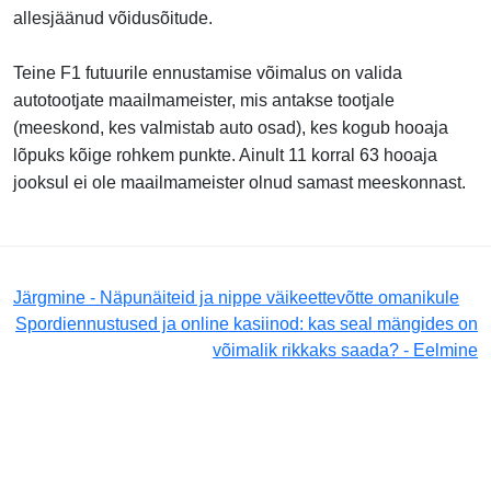
allesjäänud võidusõitude.
Teine F1 futuurile ennustamise võimalus on valida
autotootjate maailmameister, mis antakse tootjale
(meeskond, kes valmistab auto osad), kes kogub hooaja
lõpuks kõige rohkem punkte. Ainult 11 korral 63 hooaja
jooksul ei ole maailmameister olnud samast meeskonnast.
Järgmine - Näpunäiteid ja nippe väikeettevõtte omanikule
Spordiennustused ja online kasiinod: kas seal mängides on
võimalik rikkaks saada? - Eelmine