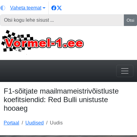
Vaheta teemat
Otsi
F1-sõitjate maailmameistrivõistluste
koefitsiendid: Red Bulli unistuste
hooaeg
Portaal
Uudised
Uudis