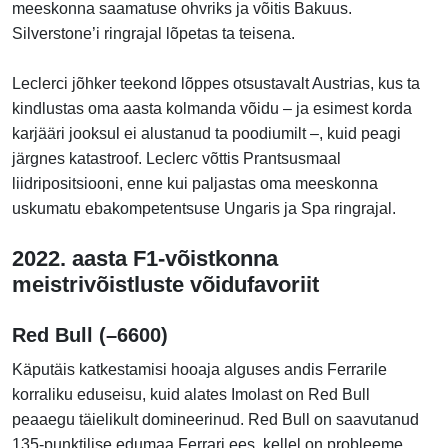
meeskonna saamatuse ohvriks ja võitis Bakuus.
Silverstone’i ringrajal lõpetas ta teisena.
Leclerci jõhker teekond lõppes otsustavalt Austrias, kus ta
kindlustas oma aasta kolmanda võidu – ja esimest korda
karjääri jooksul ei alustanud ta poodiumilt –, kuid peagi
järgnes katastroof. Leclerc võttis Prantsusmaal
liidripositsiooni, enne kui paljastas oma meeskonna
uskumatu ebakompetentsuse Ungaris ja Spa ringrajal.
2022. aasta F1-võistkonna
meistrivõistluste võidufavoriit
Red Bull (–6600)
Käputäis katkestamisi hooaja alguses andis Ferrarile
korraliku eduseisu, kuid alates Imolast on Red Bull
peaaegu täielikult domineerinud. Red Bull on saavutanud
135-punktilise edumaa Ferrari ees, kellel on probleeme.