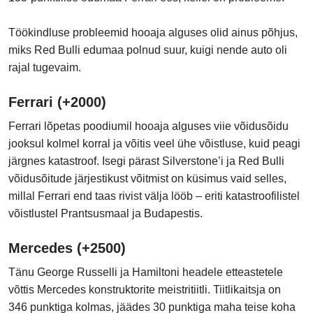
Töökindluse probleemid hooaja alguses olid ainus põhjus,
miks Red Bulli edumaa polnud suur, kuigi nende auto oli
rajal tugevaim.
Ferrari (+2000)
Ferrari lõpetas poodiumil hooaja alguses viie võidusõidu
jooksul kolmel korral ja võitis veel ühe võistluse, kuid peagi
järgnes katastroof. Isegi pärast Silverstone’i ja Red Bulli
võidusõitude järjestikust võitmist on küsimus vaid selles,
millal Ferrari end taas rivist välja lööb – eriti katastroofilistel
võistlustel Prantsusmaal ja Budapestis.
Mercedes (+2500)
Tänu George Russelli ja Hamiltoni headele etteastetele
võttis Mercedes konstruktorite meistritiitli. Tiitlikaitsja on
346 punktiga kolmas, jäädes 30 punktiga maha teise koha