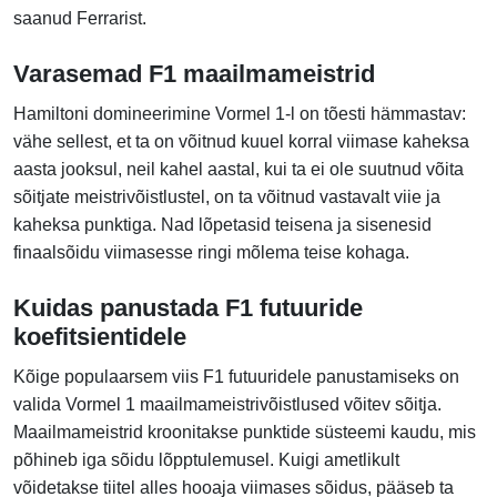
saanud Ferrarist.
Varasemad F1 maailmameistrid
Hamiltoni domineerimine Vormel 1-l on tõesti hämmastav:
vähe sellest, et ta on võitnud kuuel korral viimase kaheksa
aasta jooksul, neil kahel aastal, kui ta ei ole suutnud võita
sõitjate meistrivõistlustel, on ta võitnud vastavalt viie ja
kaheksa punktiga. Nad lõpetasid teisena ja sisenesid
finaalsõidu viimasesse ringi mõlema teise kohaga.
Kuidas panustada F1 futuuride
koefitsientidele
Kõige populaarsem viis F1 futuuridele panustamiseks on
valida Vormel 1 maailmameistrivõistlused võitev sõitja.
Maailmameistrid kroonitakse punktide süsteemi kaudu, mis
põhineb iga sõidu lõpptulemusel. Kuigi ametlikult
võidetakse tiitel alles hooaja viimases sõidus, pääseb ta