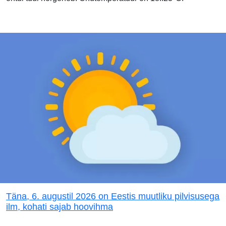
Täna, 6. augustil 2026 on Eestis muutliku pilvisusega
ilm, kohati sajab hoovihma