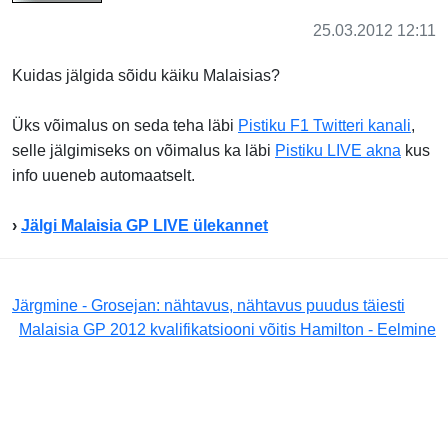
25.03.2012 12:11
Kuidas jälgida sõidu käiku Malaisias?
Üks võimalus on seda teha läbi
Pistiku F1 Twitteri kanali
,
selle jälgimiseks on võimalus ka läbi
Pistiku LIVE akna
kus
info uueneb automaatselt.
›
Jälgi Malaisia GP LIVE ülekannet
Järgmine - Grosejan: nähtavus, nähtavus puudus täiesti
Malaisia GP 2012 kvalifikatsiooni võitis Hamilton - Eelmine