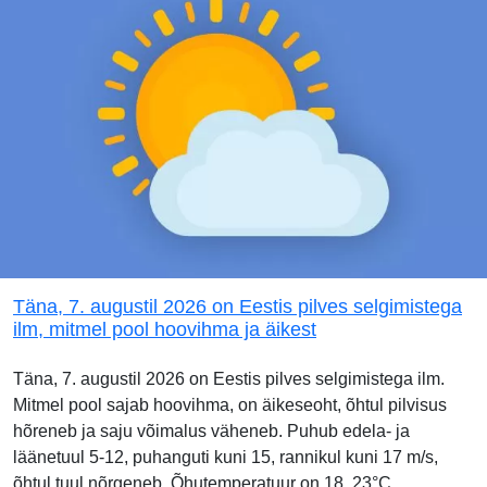
Täna, 7. augustil 2026 on Eestis pilves selgimistega
ilm, mitmel pool hoovihma ja äikest
Täna, 7. augustil 2026 on Eestis pilves selgimistega ilm.
Mitmel pool sajab hoovihma, on äikeseoht, õhtul pilvisus
hõreneb ja saju võimalus väheneb. Puhub edela- ja
läänetuul 5-12, puhanguti kuni 15, rannikul kuni 17 m/s,
õhtul tuul nõrgeneb. Õhutemperatuur on 18..23°C.