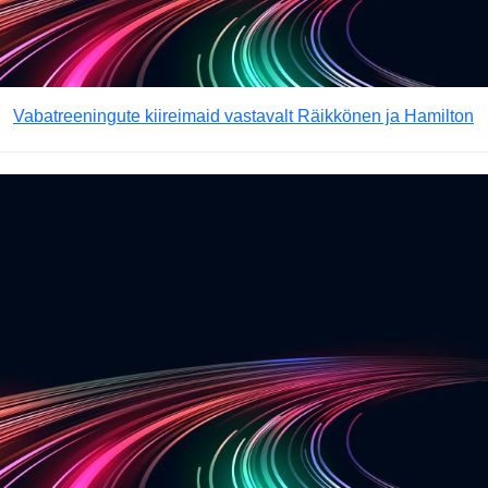
Vabatreeningute kiireimaid vastavalt Räikkönen ja Hamilton