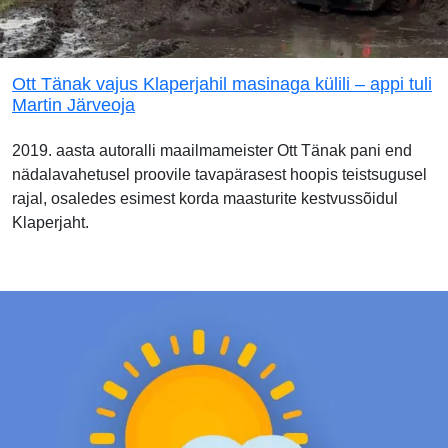
Ott Tänak vajus Klaperjahil masinaga külili – appi tuli
Martin Järveoja
2019. aasta autoralli maailmameister Ott Tänak pani end
nädalavahetusel proovile tavapärasest hoopis teistsugusel
rajal, osaledes esimest korda maasturite kestvussõidul
Klaperjaht.