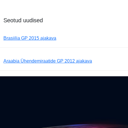
Seotud uudised
Brasiilia GP 2015 ajakava
Araabia Ühendemiraatide GP 2012 ajakava