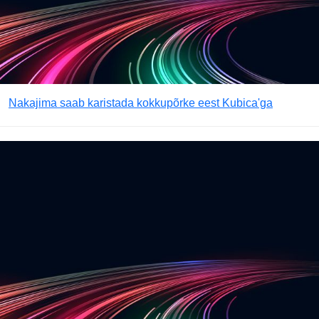
Nakajima saab karistada kokkupõrke eest Kubica'ga