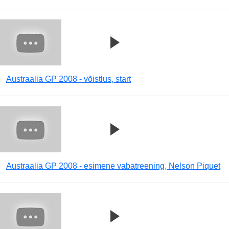
Austraalia GP 2008 - võistlus, start
Austraalia GP 2008 - esimene vabatreening, Nelson Piquet