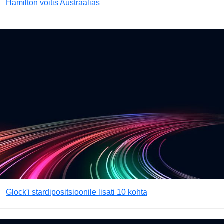
Hamilton võitis Austraalias
Glock'i stardipositsioonile lisati 10 kohta