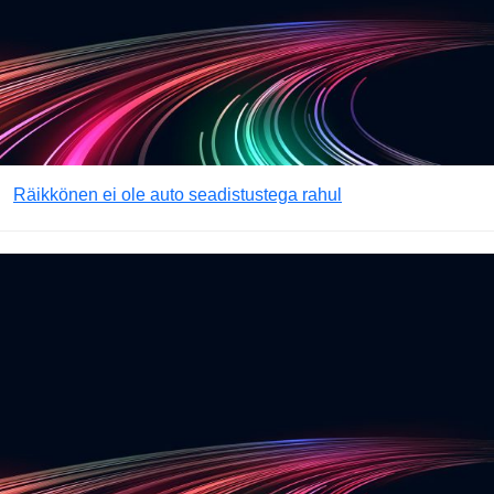
Räikkönen ei ole auto seadistustega rahul