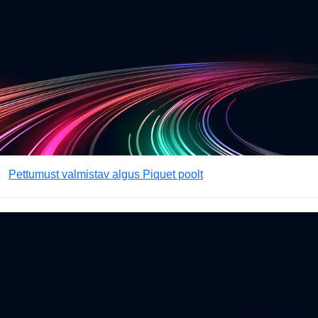
Pettumust valmistav algus Piquet poolt