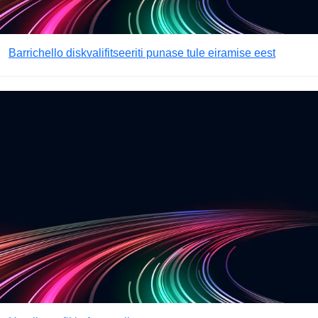
Barrichello diskvalifitseeriti punase tule eiramise eest