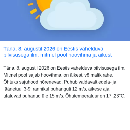
Täna, 8. augustil 2026 on Eestis vahelduva
pilvisusega ilm, mitmel pool hoovihma ja äikest
Täna, 8. augustil 2026 on Eestis vahelduva pilvisusega ilm.
Mitmel pool sajab hoovihma, on äikest, võimalik rahe.
Õhtuks sajuhood hõrenevad. Puhub valdavalt edela- ja
läänetuul 3-9, rannikul puhanguti 12 m/s, äikese ajal
ulatuvad puhanud üle 15 m/s. Õhutemperatuur on 17..23°C.