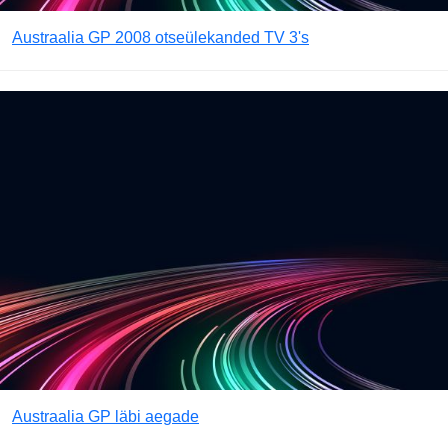
Austraalia GP 2008 otseülekanded TV 3's
Austraalia GP läbi aegade