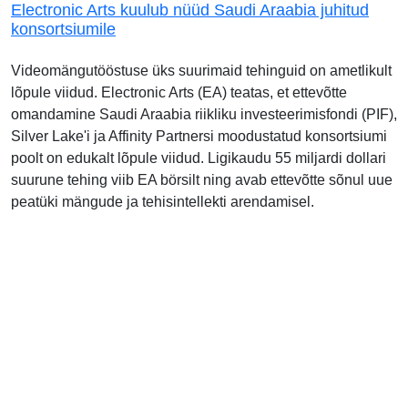
Electronic Arts kuulub nüüd Saudi Araabia juhitud
konsortsiumile
Videomängutööstuse üks suurimaid tehinguid on ametlikult
lõpule viidud. Electronic Arts (EA) teatas, et ettevõtte
omandamine Saudi Araabia riikliku investeerimisfondi (PIF),
Silver Lake'i ja Affinity Partnersi moodustatud konsortsiumi
poolt on edukalt lõpule viidud. Ligikaudu 55 miljardi dollari
suurune tehing viib EA börsilt ning avab ettevõtte sõnul uue
peatüki mängude ja tehisintellekti arendamisel.