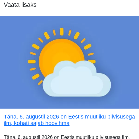
Vaata lisaks
Täna, 6. augustil 2026 on Eestis muutliku pilvisusega
ilm, kohati sajab hoovihma
Täna, 6. augustil 2026 on Eestis muutliku pilvisusega ilm.