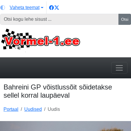
Vaheta teemat
Otsi
Bahreini GP võistlussõit sõidetakse
sellel korral laupäeval
Portaal
Uudised
Uudis