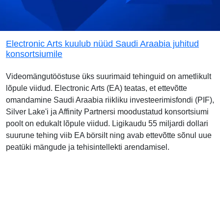
Electronic Arts kuulub nüüd Saudi Araabia juhitud
konsortsiumile
Videomängutööstuse üks suurimaid tehinguid on ametlikult
lõpule viidud. Electronic Arts (EA) teatas, et ettevõtte
omandamine Saudi Araabia riikliku investeerimisfondi (PIF),
Silver Lake'i ja Affinity Partnersi moodustatud konsortsiumi
poolt on edukalt lõpule viidud. Ligikaudu 55 miljardi dollari
suurune tehing viib EA börsilt ning avab ettevõtte sõnul uue
peatüki mängude ja tehisintellekti arendamisel.