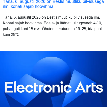
Täna, 6. augustil 2026 on Eestis muutliku pilvisusega
ilm, kohati sajab hoovihma
Täna, 6. augustil 2026 on Eestis muutliku pilvisusega ilm.
Kohati sajab hoovihma. Edela- ja läänetuul tugevneb 4-10,
puhanguti kuni 15 m/s. Õhutemperatuur on 19..25, ida pool
kuni 28°C.