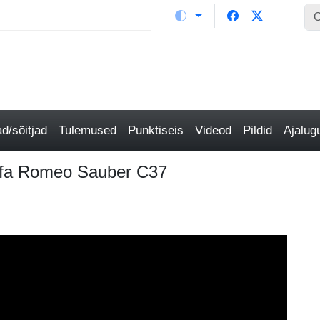
/sõitjad
Tulemused
Punktiseis
Videod
Pildid
Ajalu
Alfa Romeo Sauber C37