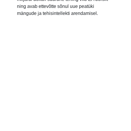
ning avab ettevõtte sõnul uue peatüki
mängude ja tehisintellekti arendamisel.