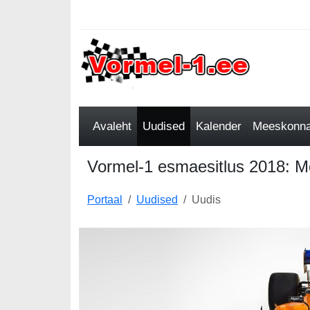
Avaleht
Uudised
Kalender
Meeskonnad
Vormel-1 esmaesitlus 2018: 
Portaal
Uudised
Uudis