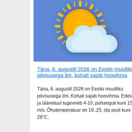
Täna, 6. augustil 2026 on Eestis muutlik
pilvisusega ilm, kohati sajab hoovihma
Täna, 6. augustil 2026 on Eestis muutliku
pilvisusega ilm. Kohati sajab hoovihma. Edel
ja läänetuul tugevneb 4-10, puhanguti kuni 1
m/s. Õhutemperatuur on 19..25, ida pool kuni
28°C.