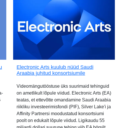
u
Electronic Arts kuulub nüüd Saudi
Araabia juhitud konsortsiumile
Videomängutööstuse üks suurimaid tehinguid
a-
on ametlikult lõpule viidud. Electronic Arts (EA)
5
teatas, et ettevõtte omandamine Saudi Araabia
riikliku investeerimisfondi (PIF), Silver Lake'i ja
Affinity Partnersi moodustatud konsortsiumi
poolt on edukalt lõpule viidud. Ligikaudu 55
miljardi dollari suurune tehing viib EA börsilt