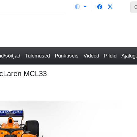
/sõitjad
Tulemused
Punktiseis
Videod
Pildid
Ajalu
McLaren MCL33