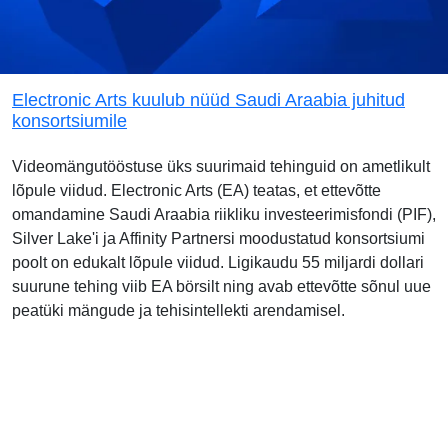
Electronic Arts kuulub nüüd Saudi Araabia juhitud
konsortsiumile
Videomängutööstuse üks suurimaid tehinguid on ametlikult
lõpule viidud. Electronic Arts (EA) teatas, et ettevõtte
omandamine Saudi Araabia riikliku investeerimisfondi (PIF),
Silver Lake'i ja Affinity Partnersi moodustatud konsortsiumi
poolt on edukalt lõpule viidud. Ligikaudu 55 miljardi dollari
suurune tehing viib EA börsilt ning avab ettevõtte sõnul uue
peatüki mängude ja tehisintellekti arendamisel.