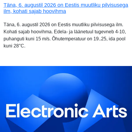
Täna, 6. augustil 2026 on Eestis muutliku pilvisusega
ilm, kohati sajab hoovihma
Täna, 6. augustil 2026 on Eestis muutliku pilvisusega ilm.
Kohati sajab hoovihma. Edela- ja läänetuul tugevneb 4-10,
puhanguti kuni 15 m/s. Õhutemperatuur on 19..25, ida pool
kuni 28°C.