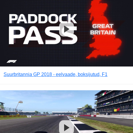
Suurbritannia GP 2018 - eelvaade, boksijutud, F1