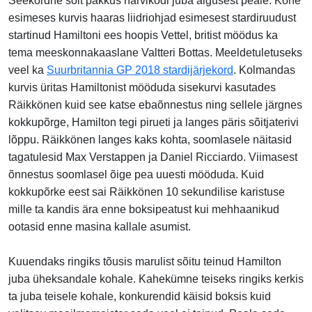
Seekordne sõit pakkus närvikõdi juba algusest peale. Kohe
esimeses kurvis haaras liidriohjad esimesest stardiruudust
startinud Hamiltoni ees hoopis Vettel, britist möödus ka
tema meeskonnakaaslane Valtteri Bottas. Meeldetuletuseks
veel ka
Suurbritannia GP 2018 stardijärjekord
. Kolmandas
kurvis üritas Hamiltonist mööduda sisekurvi kasutades
Räikkönen kuid see katse ebaõnnestus ning sellele järgnes
kokkupõrge, Hamilton tegi pirueti ja langes päris sõitjaterivi
lõppu. Räikkönen langes kaks kohta, soomlasele näitasid
tagatulesid Max Verstappen ja Daniel Ricciardo. Viimasest
õnnestus soomlasel õige pea uuesti mööduda. Kuid
kokkupõrke eest sai Räikkönen 10 sekundilise karistuse
mille ta kandis ära enne boksipeatust kui mehhaanikud
ootasid enne masina kallale asumist.
Kuuendaks ringiks tõusis marulist sõitu teinud Hamilton
juba üheksandale kohale. Kahekümne teiseks ringiks kerkis
ta juba teisele kohale, konkurendid käisid boksis kuid