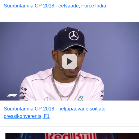
Suurbritannia GP 2018 - eelvaade, Force India
Suurbritannia GP 2018 - neljapäevane sõitjate
pressikonverents, F1