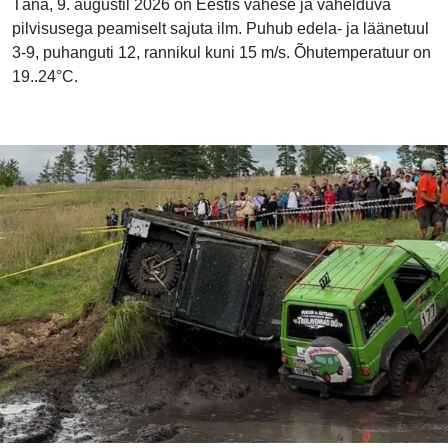
Täna, 9. augustil 2026 on Eestis vähese ja vahelduva
pilvisusega peamiselt sajuta ilm. Puhub edela- ja läänetuul
3-9, puhanguti 12, rannikul kuni 15 m/s. Õhutemperatuur on
19..24°C.