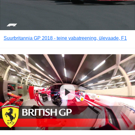
Suurbritannia GP 2018 - teine vabatreening, ülevaade, F1