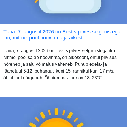
Täna, 7. augustil 2026 on Eestis pilves selgimistega
ilm, mitmel pool hoovihma ja äikest
Täna, 7. augustil 2026 on Eestis pilves selgimistega ilm.
Mitmel pool sajab hoovihma, on äikeseoht, õhtul pilvisus
hõreneb ja saju võimalus väheneb. Puhub edela- ja
läänetuul 5-12, puhanguti kuni 15, rannikul kuni 17 m/s,
õhtul tuul nõrgeneb. Õhutemperatuur on 18..23°C.