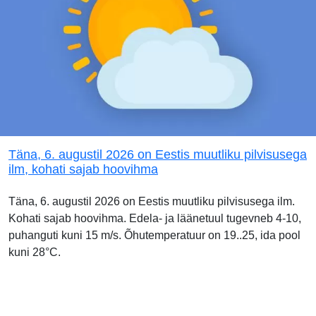
Täna, 6. augustil 2026 on Eestis muutliku pilvisusega
ilm, kohati sajab hoovihma
Täna, 6. augustil 2026 on Eestis muutliku pilvisusega ilm.
Kohati sajab hoovihma. Edela- ja läänetuul tugevneb 4-10,
puhanguti kuni 15 m/s. Õhutemperatuur on 19..25, ida pool
kuni 28°C.