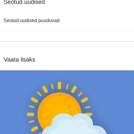
Seotud uudised
Seotud uudised puuduvad
Vaata lisaks