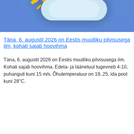
Täna, 6. augustil 2026 on Eestis muutliku pilvisusega
ilm, kohati sajab hoovihma
Täna, 6. augustil 2026 on Eestis muutliku pilvisusega ilm.
Kohati sajab hoovihma. Edela- ja läänetuul tugevneb 4-10,
puhanguti kuni 15 m/s. Õhutemperatuur on 19..25, ida pool
kuni 28°C.