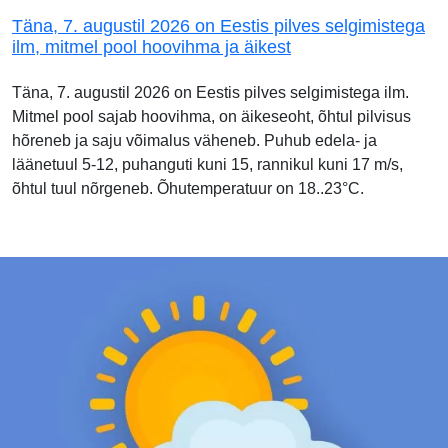
Täna, 7. augustil 2026 on Eestis pilves selgimistega
ilm, mitmel pool hoovihma ja äikest
Täna, 7. augustil 2026 on Eestis pilves selgimistega ilm.
Mitmel pool sajab hoovihma, on äikeseoht, õhtul pilvisus
hõreneb ja saju võimalus väheneb. Puhub edela- ja
läänetuul 5-12, puhanguti kuni 15, rannikul kuni 17 m/s,
õhtul tuul nõrgeneb. Õhutemperatuur on 18..23°C.