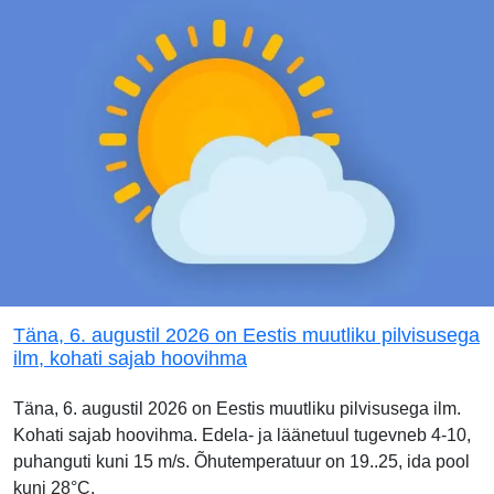
Täna, 6. augustil 2026 on Eestis muutliku pilvisusega
ilm, kohati sajab hoovihma
Täna, 6. augustil 2026 on Eestis muutliku pilvisusega ilm.
Kohati sajab hoovihma. Edela- ja läänetuul tugevneb 4-10,
puhanguti kuni 15 m/s. Õhutemperatuur on 19..25, ida pool
kuni 28°C.