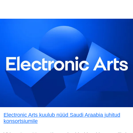
Electronic Arts kuulub nüüd Saudi Araabia juhitud
konsortsiumile