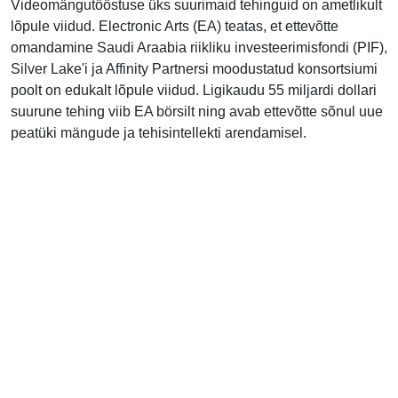
Videomängutööstuse üks suurimaid tehinguid on ametlikult
lõpule viidud. Electronic Arts (EA) teatas, et ettevõtte
omandamine Saudi Araabia riikliku investeerimisfondi (PIF),
Silver Lake'i ja Affinity Partnersi moodustatud konsortsiumi
poolt on edukalt lõpule viidud. Ligikaudu 55 miljardi dollari
suurune tehing viib EA börsilt ning avab ettevõtte sõnul uue
peatüki mängude ja tehisintellekti arendamisel.