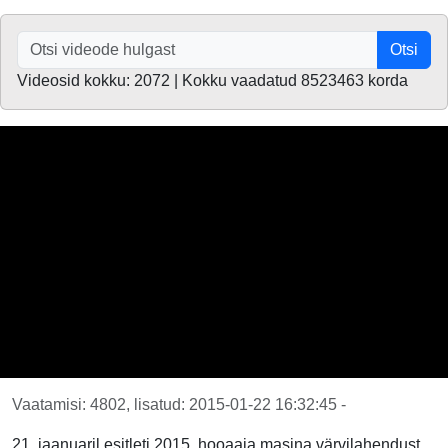
Otsi
Videosid kokku: 2072 | Kokku vaadatud 8523463 korda
Vaatamisi: 4802, lisatud: 2015-01-22 16:32:45 -
21. jaanuaril esitleti 2015. hooaaja masina värvilahendust,