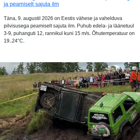
ja peamiselt sajuta ilm
Täna, 9. augustil 2026 on Eestis vähese ja vahelduva
pilvisusega peamiselt sajuta ilm. Puhub edela- ja läänetuul
3-9, puhanguti 12, rannikul kuni 15 m/s. Õhutemperatuur on
19..24°C.