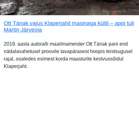
Ott Tänak vajus Klaperjahil masinaga külili – appi tuli
Martin Järveoja
2019. aasta autoralli maailmameister Ott Tänak pani end
nädalavahetusel proovile tavapärasest hoopis teistsugusel
rajal, osaledes esimest korda maasturite kestvussõidul
Klaperjaht.