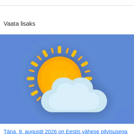
Vaata lisaks
Täna, 9. augustil 2026 on Eestis vähese pilvisusega