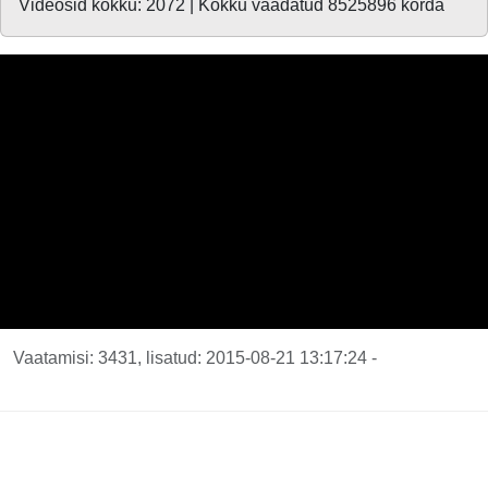
Videosid kokku: 2072 | Kokku vaadatud 8525896 korda
Vaatamisi: 3431, lisatud: 2015-08-21 13:17:24 -