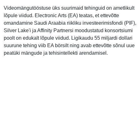
Videomängutööstuse üks suurimaid tehinguid on ametlikult
lõpule viidud. Electronic Arts (EA) teatas, et ettevõtte
omandamine Saudi Araabia riikliku investeerimisfondi (PIF),
Silver Lake'i ja Affinity Partnersi moodustatud konsortsiumi
poolt on edukalt lõpule viidud. Ligikaudu 55 miljardi dollari
suurune tehing viib EA börsilt ning avab ettevõtte sõnul uue
peatüki mängude ja tehisintellekti arendamisel.