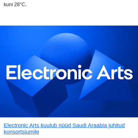
kuni 28°C.
Electronic Arts kuulub nüüd Saudi Araabia juhitud
konsortsiumile