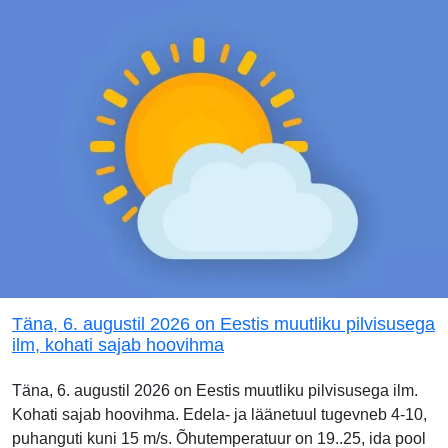
Täna, 6. augustil 2026 on Eestis muutliku pilvisusega
ilm, kohati sajab hoovihma
Täna, 6. augustil 2026 on Eestis muutliku pilvisusega ilm.
Kohati sajab hoovihma. Edela- ja läänetuul tugevneb 4-10,
puhanguti kuni 15 m/s. Õhutemperatuur on 19..25, ida pool