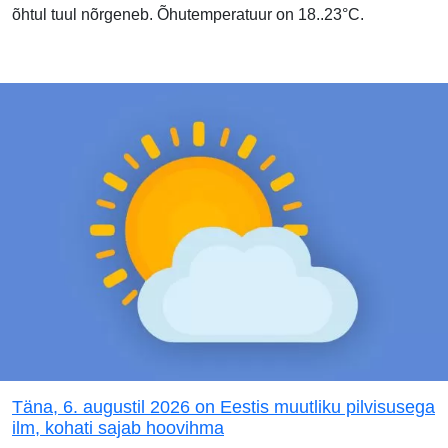
õhtul tuul nõrgeneb. Õhutemperatuur on 18..23°C.
Täna, 6. augustil 2026 on Eestis muutliku pilvisusega
ilm, kohati sajab hoovihma