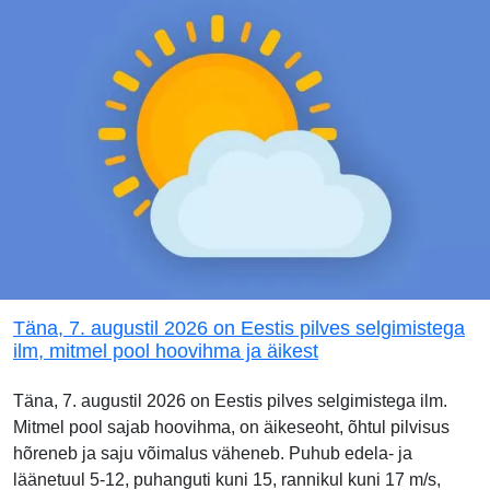
Täna, 7. augustil 2026 on Eestis pilves selgimistega
ilm, mitmel pool hoovihma ja äikest
Täna, 7. augustil 2026 on Eestis pilves selgimistega ilm.
Mitmel pool sajab hoovihma, on äikeseoht, õhtul pilvisus
hõreneb ja saju võimalus väheneb. Puhub edela- ja
läänetuul 5-12, puhanguti kuni 15, rannikul kuni 17 m/s,