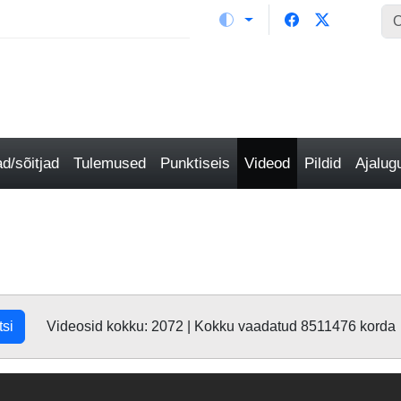
/sõitjad
Tulemused
Punktiseis
Videod
Pildid
Ajalu
tsi
Videosid kokku: 2072 | Kokku vaadatud 8511476 korda