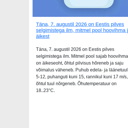
Täna, 7. augustil 2026 on Eestis pilves
selgimistega ilm, mitmel pool hoovihma 
äikest
Täna, 7. augustil 2026 on Eestis pilves
selgimistega ilm. Mitmel pool sajab hoovihma
on äikeseoht, õhtul pilvisus hõreneb ja saju
võimalus väheneb. Puhub edela- ja läänetuul
5-12, puhanguti kuni 15, rannikul kuni 17 m/s,
õhtul tuul nõrgeneb. Õhutemperatuur on
18..23°C.