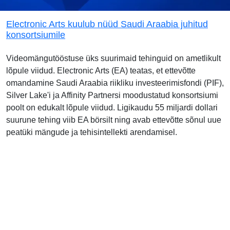
Electronic Arts kuulub nüüd Saudi Araabia juhitud
konsortsiumile
Videomängutööstuse üks suurimaid tehinguid on ametlikult
lõpule viidud. Electronic Arts (EA) teatas, et ettevõtte
omandamine Saudi Araabia riikliku investeerimisfondi (PIF),
Silver Lake'i ja Affinity Partnersi moodustatud konsortsiumi
poolt on edukalt lõpule viidud. Ligikaudu 55 miljardi dollari
suurune tehing viib EA börsilt ning avab ettevõtte sõnul uue
peatüki mängude ja tehisintellekti arendamisel.