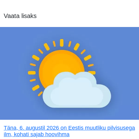
Vaata lisaks
Täna, 6. augustil 2026 on Eestis muutliku pilvisusega
ilm, kohati sajab hoovihma