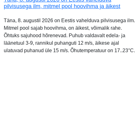
pilvisusega ilm, mitmel pool hoovihma ja äikest
Täna, 8. augustil 2026 on Eestis vahelduva pilvisusega ilm.
Mitmel pool sajab hoovihma, on äikest, võimalik rahe.
Õhtuks sajuhood hõrenevad. Puhub valdavalt edela- ja
läänetuul 3-9, rannikul puhanguti 12 m/s, äikese ajal
ulatuvad puhanud üle 15 m/s. Õhutemperatuur on 17..23°C.