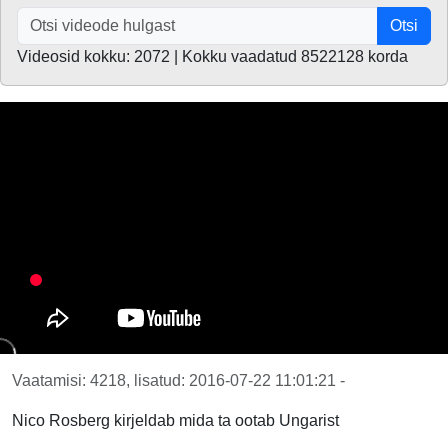
Otsi
Videosid kokku: 2072 | Kokku vaadatud 8522128 korda
Vaatamisi: 4218, lisatud: 2016-07-22 11:01:21 -
Nico Rosberg kirjeldab mida ta ootab Ungarist