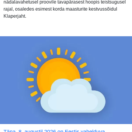
nädalavahetusel proovile tavapärasest hoopis teistsugusel
rajal, osaledes esimest korda maasturite kestvussõidul
Klaperjaht.
Täna, 8. augustil 2026 on Eestis vahelduva