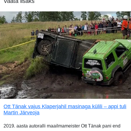
Vaata lisaks
Ott Tänak vajus Klaperjahil masinaga külili – appi tuli
Martin Järveoja
2019. aasta autoralli maailmameister Ott Tänak pani end