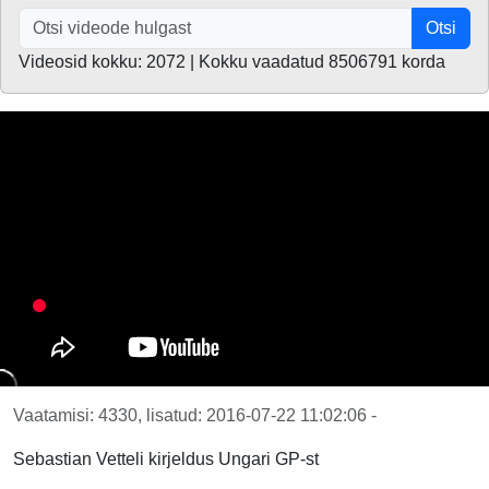
Otsi
Videosid kokku: 2072 | Kokku vaadatud 8506791 korda
Vaatamisi: 4330, lisatud: 2016-07-22 11:02:06 -
Sebastian Vetteli kirjeldus Ungari GP-st