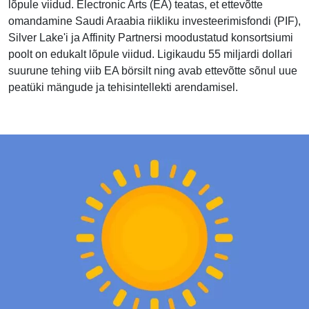
lõpule viidud. Electronic Arts (EA) teatas, et ettevõtte
omandamine Saudi Araabia riikliku investeerimisfondi (PIF),
Silver Lake'i ja Affinity Partnersi moodustatud konsortsiumi
poolt on edukalt lõpule viidud. Ligikaudu 55 miljardi dollari
suurune tehing viib EA börsilt ning avab ettevõtte sõnul uue
peatüki mängude ja tehisintellekti arendamisel.