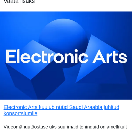
Vaata lisaks
Electronic Arts kuulub nüüd Saudi Araabia juhitud
konsortsiumile
Videomängutööstuse üks suurimaid tehinguid on ametlikult