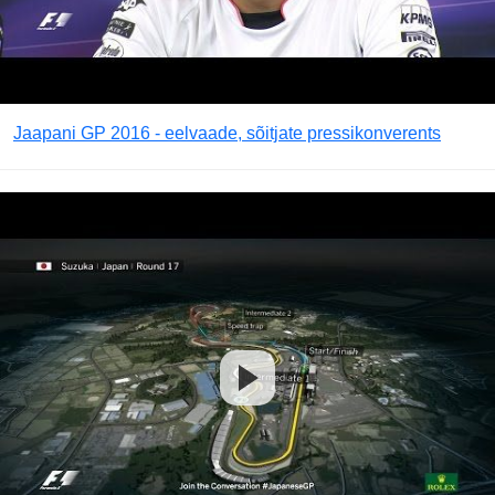
Jaapani GP 2016 - eelvaade, sõitjate pressikonverents