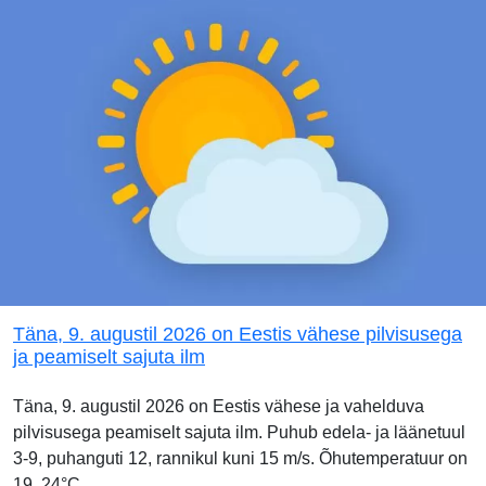
Täna, 9. augustil 2026 on Eestis vähese pilvisusega
ja peamiselt sajuta ilm
Täna, 9. augustil 2026 on Eestis vähese ja vahelduva
pilvisusega peamiselt sajuta ilm. Puhub edela- ja läänetuul
3-9, puhanguti 12, rannikul kuni 15 m/s. Õhutemperatuur on
19..24°C.