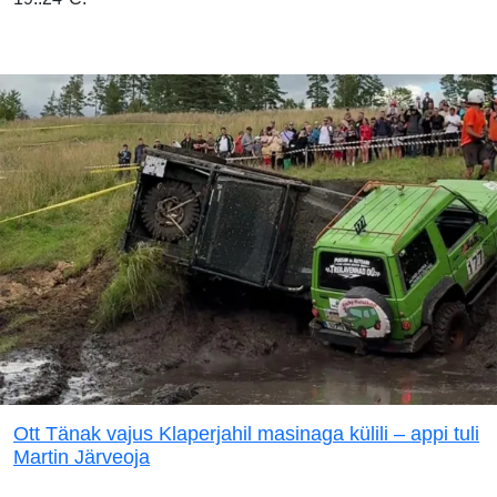
Ott Tänak vajus Klaperjahil masinaga külili – appi tuli
Martin Järveoja