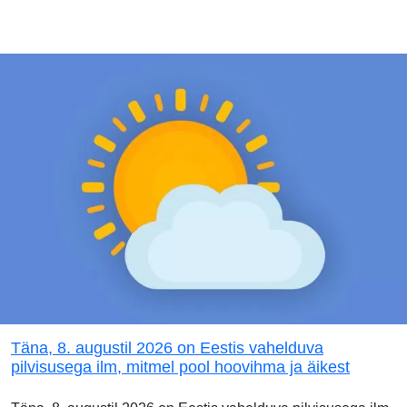
Täna, 8. augustil 2026 on Eestis vahelduva
pilvisusega ilm, mitmel pool hoovihma ja äikest