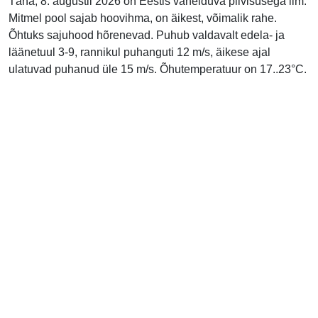
Täna, 8. augustil 2026 on Eestis vahelduva pilvisusega ilm.
Mitmel pool sajab hoovihma, on äikest, võimalik rahe.
Õhtuks sajuhood hõrenevad. Puhub valdavalt edela- ja
läänetuul 3-9, rannikul puhanguti 12 m/s, äikese ajal
ulatuvad puhanud üle 15 m/s. Õhutemperatuur on 17..23°C.