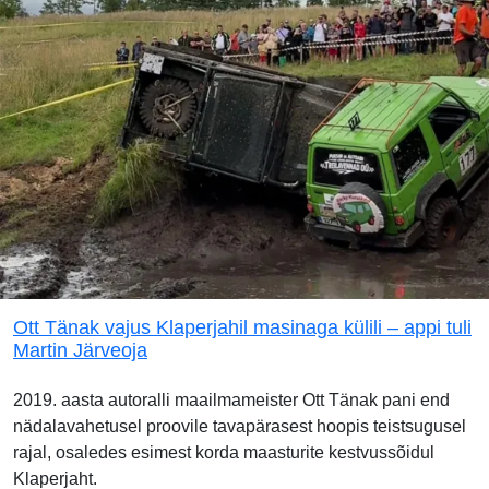
Ott Tänak vajus Klaperjahil masinaga külili – appi tuli
Martin Järveoja
2019. aasta autoralli maailmameister Ott Tänak pani end
nädalavahetusel proovile tavapärasest hoopis teistsugusel
rajal, osaledes esimest korda maasturite kestvussõidul
Klaperjaht.