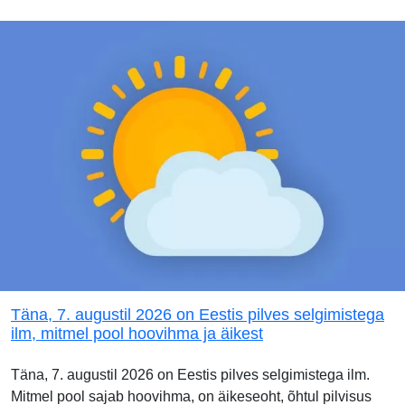
Täna, 7. augustil 2026 on Eestis pilves selgimistega
ilm, mitmel pool hoovihma ja äikest
Täna, 7. augustil 2026 on Eestis pilves selgimistega ilm.
Mitmel pool sajab hoovihma, on äikeseoht, õhtul pilvisus