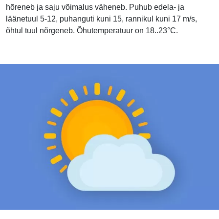
hõreneb ja saju võimalus väheneb. Puhub edela- ja
läänetuul 5-12, puhanguti kuni 15, rannikul kuni 17 m/s,
õhtul tuul nõrgeneb. Õhutemperatuur on 18..23°C.