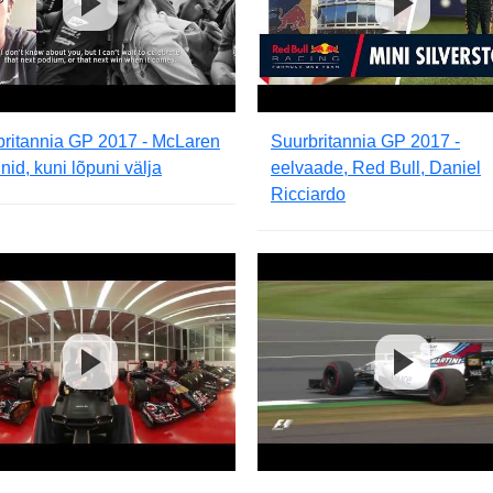
britannia GP 2017 - McLaren
Suurbritannia GP 2017 -
nnid, kuni lõpuni välja
eelvaade, Red Bull, Daniel
Ricciardo