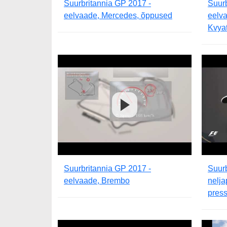
Suurbritannia GP 2017 -
Suurb
eelvaade, Mercedes, õppused
eelva
Kvya
Suurbritannia GP 2017 -
Suurb
eelvaade, Brembo
nelja
press