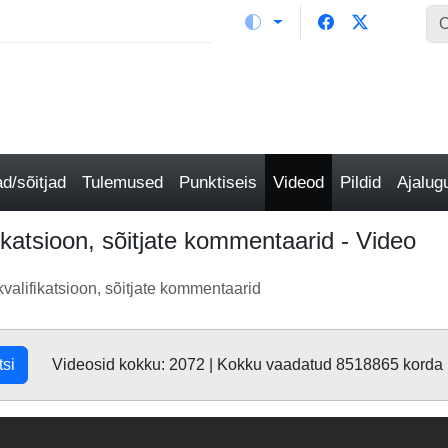
/sõitjad
Tulemused
Punktiseis
Videod
Pildid
Ajalu
ikatsioon, sõitjate kommentaarid - Video
valifikatsioon, sõitjate kommentaarid
tsi
Videosid kokku: 2072 | Kokku vaadatud 8518865 korda