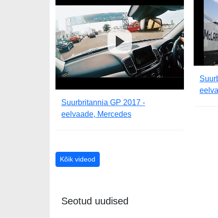
Suurb
eelv
Suurbritannia GP 2017 -
eelvaade, Mercedes
Kõik videod
Seotud uudised