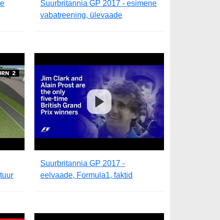
ne
Suurbritannia GP 2017 - esimene
vabatreening, ülevaade
Suurbritannia GP 2017 -
tuur
eelvaade, Formula1, faktid