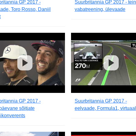
ritannia GP 2017 -
Suurbritannia GP 2017 - tei
ade, Toro Rosso, Daniil
vabatreening, ülevaade
t
ritannia GP 2017 -
Suurbritannia GP 2017 -
päevane sõitjate
eelvaade, Formula1, virtuaal
ikonverents