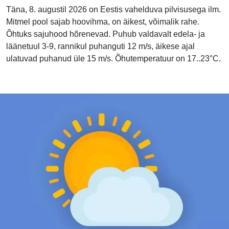
Täna, 8. augustil 2026 on Eestis vahelduva pilvisusega ilm.
Mitmel pool sajab hoovihma, on äikest, võimalik rahe.
Õhtuks sajuhood hõrenevad. Puhub valdavalt edela- ja
läänetuul 3-9, rannikul puhanguti 12 m/s, äikese ajal
ulatuvad puhanud üle 15 m/s. Õhutemperatuur on 17..23°C.