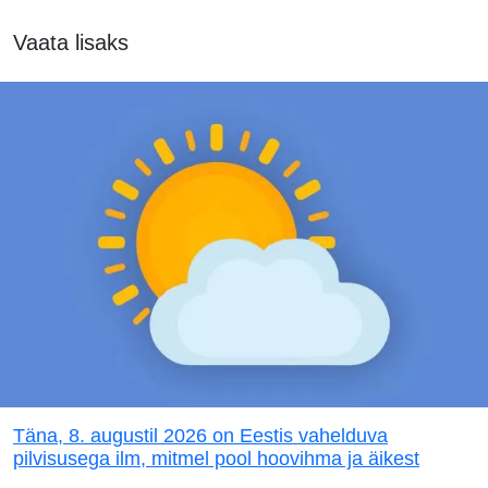
Vaata lisaks
Täna, 8. augustil 2026 on Eestis vahelduva
pilvisusega ilm, mitmel pool hoovihma ja äikest