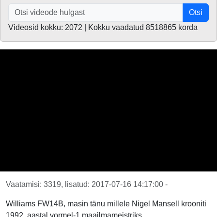
Otsi
Videosid kokku: 2072 | Kokku vaadatud 8518865 korda
Vaatamisi: 3319, lisatud: 2017-07-16 14:17:00 -
Williams FW14B, masin tänu millele Nigel Mansell krooniti
1992. aastal vormel-1 maailmameistriks