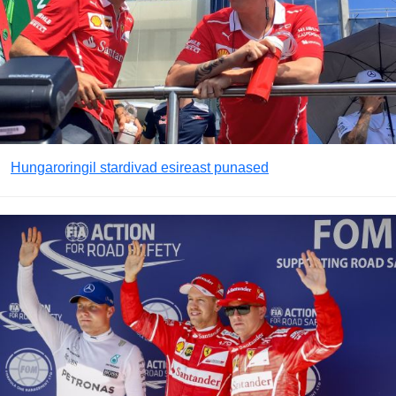
Hungaroringil stardivad esireast punased