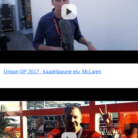
Ungari GP 2017 - kaadritagune elu, McLaren