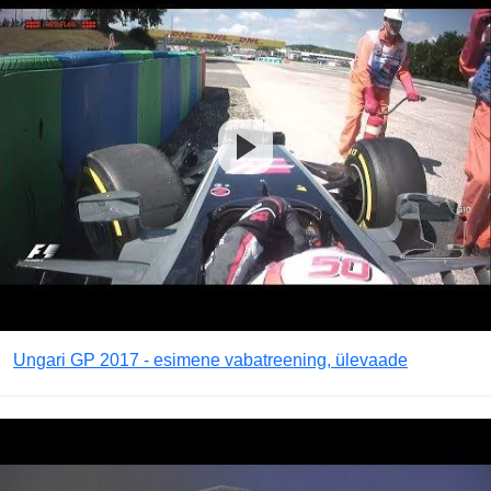
Ungari GP 2017 - esimene vabatreening, ülevaade