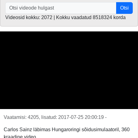
Otsi
Videosid kokku: 2072 | Kokku vaadatud 8518324 korda
Vaatamisi: 4205, lisatud: 2017-07-25 20:00:19 -
Carlos Sainz läbimas Hungaroringi sõidusimulaatoril, 360
kraadine video