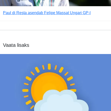
Paul di Resta asendab Felipe Massat Ungari GP-l
Vaata lisaks