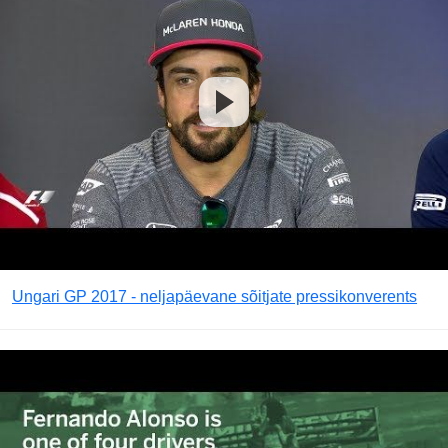
Ungari GP 2017 - neljapäevane sõitjate pressikonverents