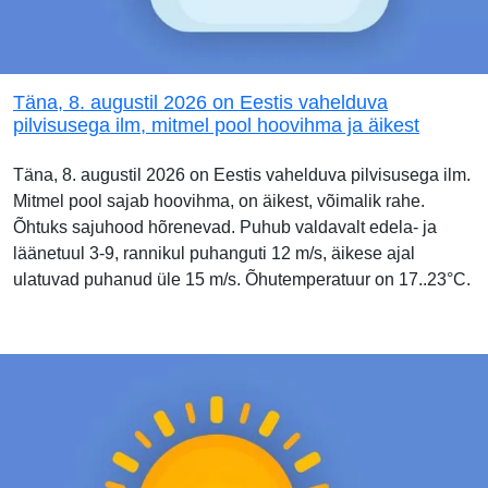
Täna, 8. augustil 2026 on Eestis vahelduva
pilvisusega ilm, mitmel pool hoovihma ja äikest
Täna, 8. augustil 2026 on Eestis vahelduva pilvisusega ilm.
Mitmel pool sajab hoovihma, on äikest, võimalik rahe.
Õhtuks sajuhood hõrenevad. Puhub valdavalt edela- ja
läänetuul 3-9, rannikul puhanguti 12 m/s, äikese ajal
ulatuvad puhanud üle 15 m/s. Õhutemperatuur on 17..23°C.