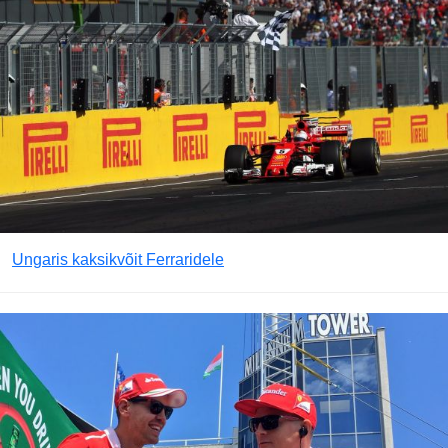
Ungaris kaksikvõit Ferraridele