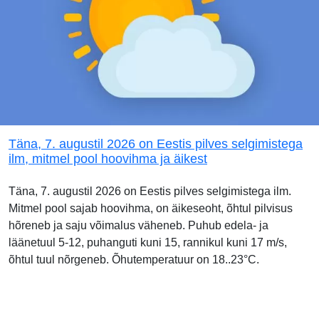
Täna, 7. augustil 2026 on Eestis pilves selgimistega
ilm, mitmel pool hoovihma ja äikest
Täna, 7. augustil 2026 on Eestis pilves selgimistega ilm.
Mitmel pool sajab hoovihma, on äikeseoht, õhtul pilvisus
hõreneb ja saju võimalus väheneb. Puhub edela- ja
läänetuul 5-12, puhanguti kuni 15, rannikul kuni 17 m/s,
õhtul tuul nõrgeneb. Õhutemperatuur on 18..23°C.