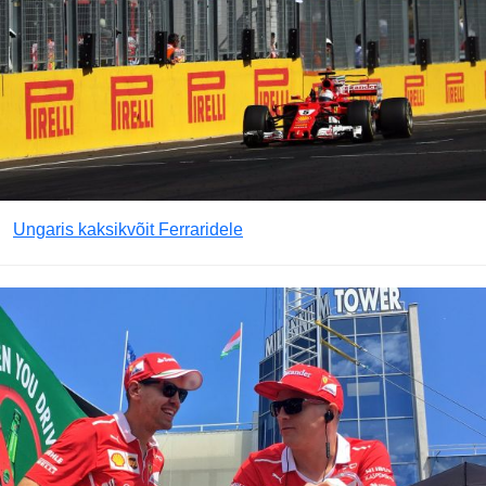
Ungaris kaksikvõit Ferraridele