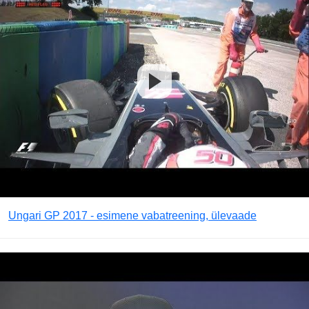
Ungari GP 2017 - esimene vabatreening, ülevaade