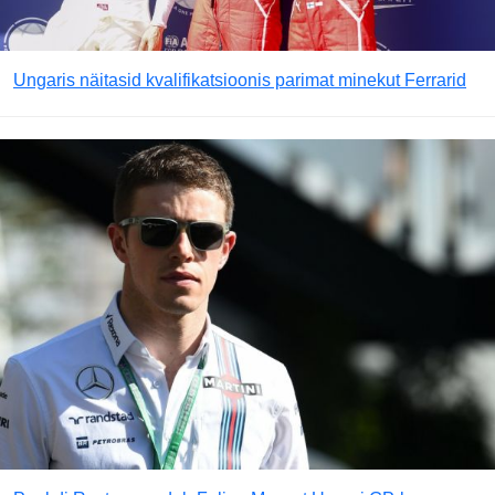
Ungaris näitasid kvalifikatsioonis parimat minekut Ferrarid