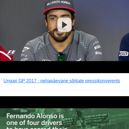
Ungari GP 2017 - neljapäevane sõitjate pressikonverents