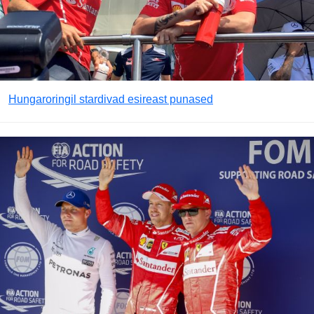
Hungaroringil stardivad esireast punased