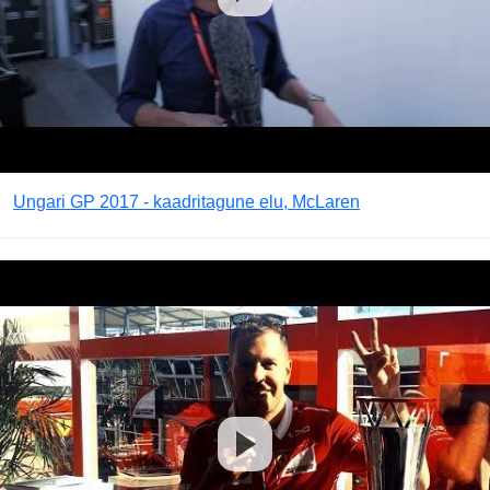
Ungari GP 2017 - kaadritagune elu, McLaren