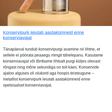
Konservipurk leiutati aastakümneid enne
konserviavajat
Tänapäeval tundub konservipurgi avamine nii lihtne, et
sellele ei pöörata peaaegu mingit tähelepanu. Kasutame
konserviavajat või tõmbame lihtsalt purgi küljes olevast
rõngast ning mõne sekundiga on toit käes. Konservide
ajaloo alguses oli olukord aga hoopis teistsugune –
metallist konservipurk leiutati aastakümneid enne
spetsiaalset konserviavajat.