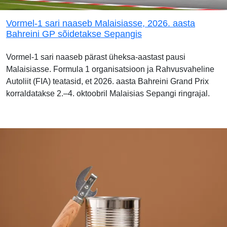
Vormel-1 sari naaseb Malaisiasse, 2026. aasta
Bahreini GP sõidetakse Sepangis
Vormel-1 sari naaseb pärast üheksa-aastast pausi
Malaisiasse. Formula 1 organisatsioon ja Rahvusvaheline
Autoliit (FIA) teatasid, et 2026. aasta Bahreini Grand Prix
korraldatakse 2.–4. oktoobril Malaisias Sepangi ringrajal.