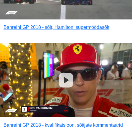
Bahreini GP 2018 - sõit, Hamiltoni supermöödasõit
Bahreini GP 2018 - kvalifikatsioon, sõitjate kommentaarid