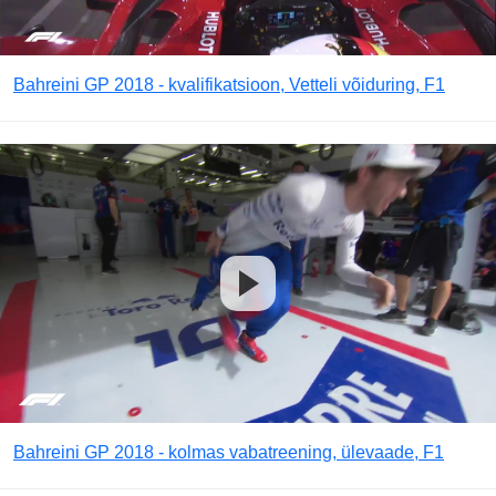
Bahreini GP 2018 - kvalifikatsioon, Vetteli võiduring, F1
Bahreini GP 2018 - kolmas vabatreening, ülevaade, F1