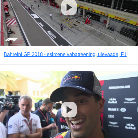
Bahreini GP 2018 - esimene vabatreening, ülevaade, F1