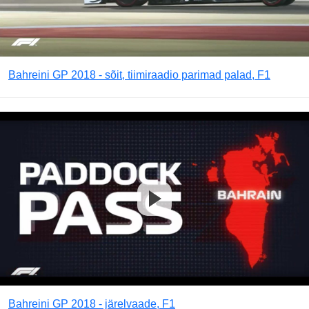
Bahreini GP 2018 - sõit, tiimiraadio parimad palad, F1
Bahreini GP 2018 - järelvaade, F1