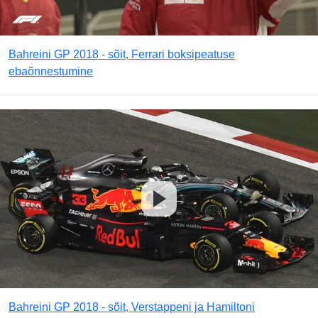
Bahreini GP 2018 - sõit, Ferrari boksipeatuse
ebaõnnestumine
Bahreini GP 2018 - sõit, Verstappeni ja Hamiltoni