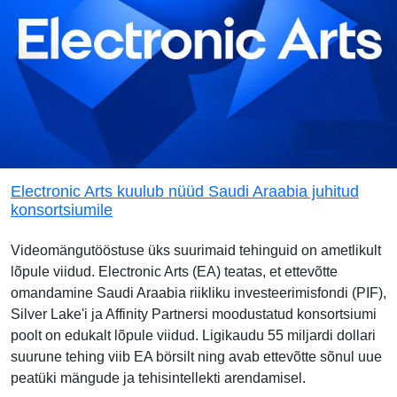
Electronic Arts kuulub nüüd Saudi Araabia juhitud
konsortsiumile
Videomängutööstuse üks suurimaid tehinguid on ametlikult
lõpule viidud. Electronic Arts (EA) teatas, et ettevõtte
omandamine Saudi Araabia riikliku investeerimisfondi (PIF),
Silver Lake'i ja Affinity Partnersi moodustatud konsortsiumi
poolt on edukalt lõpule viidud. Ligikaudu 55 miljardi dollari
suurune tehing viib EA börsilt ning avab ettevõtte sõnul uue
peatüki mängude ja tehisintellekti arendamisel.