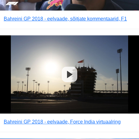
Bahreini GP 2018 - eelvaade, sõitjate kommentaarid, F1
Bahreini GP 2018 - eelvaade, Force India virtuaalring