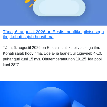
Täna, 6. augustil 2026 on Eestis muutliku pilvisusega
ilm, kohati sajab hoovihma
Täna, 6. augustil 2026 on Eestis muutliku pilvisusega ilm.
Kohati sajab hoovihma. Edela- ja läänetuul tugevneb 4-10,
puhanguti kuni 15 m/s. Õhutemperatuur on 19..25, ida pool
kuni 28°C.