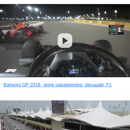
Bahreini GP 2018 - teine vabatreening, ülevaade, F1