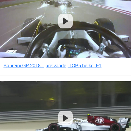
Bahreini GP 2018 - järelvaade, TOP5 hetke, F1