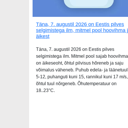
Täna, 7. augustil 2026 on Eestis pilves
selgimistega ilm, mitmel pool hoovihma 
äikest
Täna, 7. augustil 2026 on Eestis pilves
selgimistega ilm. Mitmel pool sajab hoovihma
on äikeseoht, õhtul pilvisus hõreneb ja saju
võimalus väheneb. Puhub edela- ja läänetuul
5-12, puhanguti kuni 15, rannikul kuni 17 m/s,
õhtul tuul nõrgeneb. Õhutemperatuur on
18..23°C.