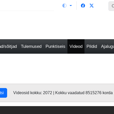
/sõitjad
Tulemused
Punktiseis
Videod
Pildid
Ajalu
tsi
Videosid kokku: 2072 | Kokku vaadatud 8515276 korda