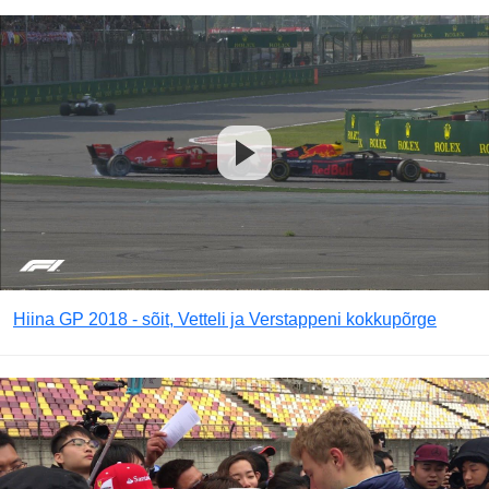
Hiina GP 2018 - sõit, Vetteli ja Verstappeni kokkupõrge