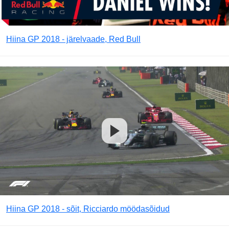
Hiina GP 2018 - järelvaade, Red Bull
Hiina GP 2018 - sõit, Ricciardo möödasõidud