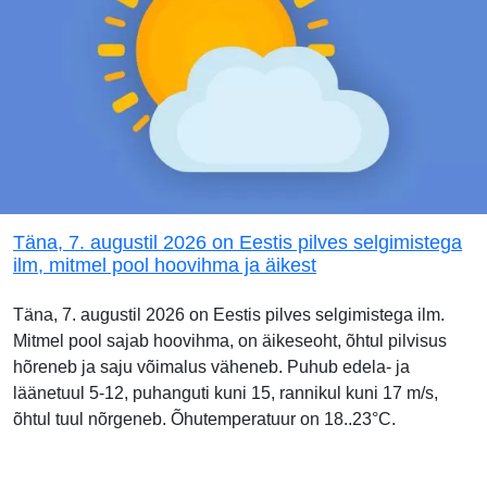
Täna, 7. augustil 2026 on Eestis pilves selgimistega
ilm, mitmel pool hoovihma ja äikest
Täna, 7. augustil 2026 on Eestis pilves selgimistega ilm.
Mitmel pool sajab hoovihma, on äikeseoht, õhtul pilvisus
hõreneb ja saju võimalus väheneb. Puhub edela- ja
läänetuul 5-12, puhanguti kuni 15, rannikul kuni 17 m/s,
õhtul tuul nõrgeneb. Õhutemperatuur on 18..23°C.