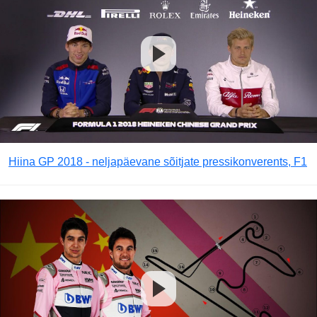
Hiina GP 2018 - neljapäevane sõitjate pressikonverents, F1