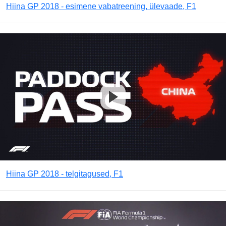
Hiina GP 2018 - esimene vabatreening, ülevaade, F1
Hiina GP 2018 - telgitagused, F1