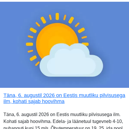
Täna, 6. augustil 2026 on Eestis muutliku pilvisusega
ilm, kohati sajab hoovihma
Täna, 6. augustil 2026 on Eestis muutliku pilvisusega ilm.
Kohati sajab hoovihma. Edela- ja läänetuul tugevneb 4-10,
puhanguti kuni 15 m/s. Õhutemperatuur on 19..25, ida pool